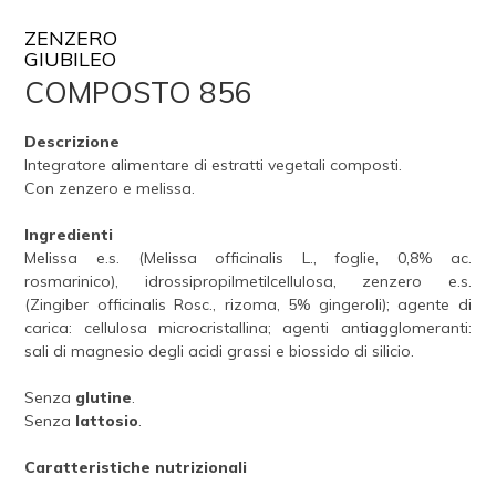
ZENZERO
GIUBILEO
COMPOSTO 856
Descrizione
Integratore alimentare di estratti vegetali composti.
Con zenzero e melissa.
Ingredienti
Melissa e.s. (Melissa officinalis L., foglie, 0,8% ac.
rosmarinico), idrossipropilmetilcellulosa, zenzero e.s.
(Zingiber officinalis Rosc., rizoma, 5% gingeroli); agente di
carica: cellulosa microcristallina; agenti antiagglomeranti:
sali di magnesio degli acidi grassi e biossido di silicio.
Senza
glutine
.
Senza
lattosio
.
Caratteristiche nutrizionali