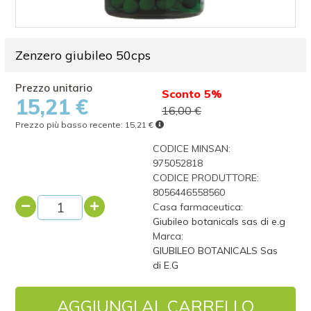
Zenzero giubileo 50cps
Sconto 5%
15,21 €
16,00 €
Prezzo più basso recente:
15,21 €
CODICE MINSAN:
975052818
CODICE PRODUTTORE:
8056446558560
Casa farmaceutica:
Giubileo botanicals sas di e.g
Marca:
GIUBILEO BOTANICALS Sas
di E.G
AGGIUNGI AL CARRELLO