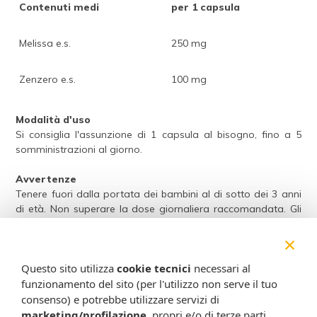
Contenuti medi
per 1 capsula
Melissa e.s.
250 mg
Zenzero e.s.
100 mg
Modalità d'uso
Si consiglia l'assunzione di 1 capsula al bisogno, fino a 5
somministrazioni al giorno.
Avvertenze
Tenere fuori dalla portata dei bambini al di sotto dei 3 anni
di età. Non superare la dose giornaliera raccomandata. Gli
integratori non vanno intesi come sostituti di una dieta
×
variata ed equilibrata e di un sano stile di vita.
Questo sito utilizza
cookie tecnici
necessari al
Conservazione
funzionamento del sito (per l'utilizzo non serve il tuo
Conservare a temperatura ambiente.
Validità a confezionamento integro: 36 mesi.
consenso) e potrebbe utilizzare servizi di
marketing/profilazione
, propri e/o di terze parti,