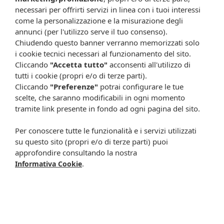
Formato
necessari per offrirti servizi in linea con i tuoi interessi
Flacone da 50 capsule.
come la personalizzazione e la misurazione degli
annunci (per l'utilizzo serve il tuo consenso).
Cod.
856
Chiudendo questo banner verranno memorizzati solo
i cookie tecnici necessari al funzionamento del sito.
Attenzione:
Cliccando
"Accetta tutto"
acconsenti all'utilizzo di
tutti i cookie (propri e/o di terze parti).
Ogni scheda che troverai sul nostro sito è da considerarsi a scopo
informativo, utile alla guida dell’acquisto del prodotto. Non
Cliccando
"Preferenze"
potrai configurare le tue
sostituisce né il foglietto illustrativo (o la descrizione riportata sulla
scelte, che saranno modificabili in ogni momento
confezione stessa), né il consiglio del medico, specialmente in caso
tramite link presente in fondo ad ogni pagina del sito.
di possibili allergie o patologie. Vista la difficoltà nell’adeguarsi alle
continue modifiche effettuate dalle varie aziende produttrici come
Per conoscere tutte le funzionalità e i servizi utilizzati
cambio del packaging (colori, dimensioni, contenuto, informazioni) e
su questo sito (propri e/o di terze parti) puoi
i possibili cambiamenti come cambio degli ingredienti e valori
approfondire consultando la nostra
percentuali, Farmacia Cavalieri Shop dichiara di non assumere
.
Informativa Cookie
alcuna responsabilità in caso di schede prodotto ed immagini non
aggiornate in tempo reale e presenza di errori o omissioni. Inoltre
non si assumono responsabilità in caso di qualsiasi problema
causato dall’accesso delle informazioni riportate sul sito
shop.farmaciacavalieri.it.