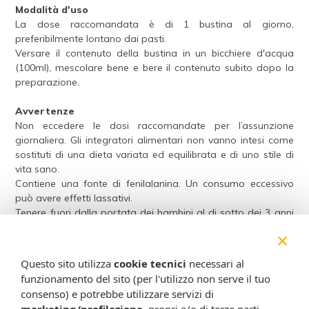
Modalità d'uso
La dose raccomandata è di 1 bustina al giorno,
preferibilmente lontano dai pasti.
Versare il contenuto della bustina in un bicchiere d'acqua
(100ml), mescolare bene e bere il contenuto subito dopo la
preparazione.
Avvertenze
Non eccedere le dosi raccomandate per l’assunzione
giornaliera. Gli integratori alimentari non vanno intesi come
sostituti di una dieta variata ed equilibrata e di uno stile di
vita sano.
Contiene una fonte di fenilalanina. Un consumo eccessivo
può avere effetti lassativi.
Tenere fuori dalla portata dei bambini al di sotto dei 3 anni
di età.
×
Conservazione
Questo sito utilizza
cookie tecnici
necessari al
Conservare il prodotto in luogo fresco ed asciutto ed al
funzionamento del sito (per l'utilizzo non serve il tuo
riparo dalla luce.
consenso) e potrebbe utilizzare servizi di
Validità a confezionamento integro: 24 mesi.
marketing/profilazione
, propri e/o di terze parti,