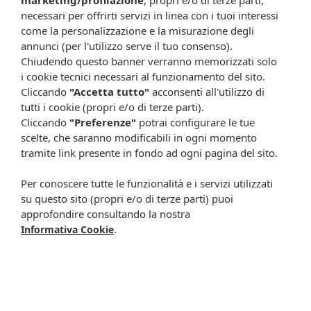
necessari per offrirti servizi in linea con i tuoi interessi
Formato
come la personalizzazione e la misurazione degli
Confezione da 12 bustine.
annunci (per l'utilizzo serve il tuo consenso).
Chiudendo questo banner verranno memorizzati solo
Cod.
01620922
i cookie tecnici necessari al funzionamento del sito.
Attenzione:
Cliccando
"Accetta tutto"
acconsenti all'utilizzo di
tutti i cookie (propri e/o di terze parti).
Ogni scheda che troverai sul nostro sito è da considerarsi a scopo
Cliccando
"Preferenze"
potrai configurare le tue
informativo, utile alla guida dell’acquisto del prodotto. Non
scelte, che saranno modificabili in ogni momento
sostituisce né il foglietto illustrativo (o la descrizione riportata sulla
tramite link presente in fondo ad ogni pagina del sito.
confezione stessa), né il consiglio del medico, specialmente in caso
di possibili allergie o patologie. Vista la difficoltà nell’adeguarsi alle
Per conoscere tutte le funzionalità e i servizi utilizzati
continue modifiche effettuate dalle varie aziende produttrici come
su questo sito (propri e/o di terze parti) puoi
cambio del packaging (colori, dimensioni, contenuto, informazioni) e
approfondire consultando la nostra
i possibili cambiamenti come cambio degli ingredienti e valori
.
Informativa Cookie
percentuali, Farmacia Cavalieri Shop dichiara di non assumere
alcuna responsabilità in caso di schede prodotto ed immagini non
aggiornate in tempo reale e presenza di errori o omissioni. Inoltre
non si assumono responsabilità in caso di qualsiasi problema
causato dall’accesso delle informazioni riportate sul sito
shop.farmaciacavalieri.it.