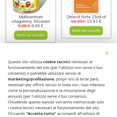
Multicentrum
Ditrevit forte 15ml nf
vitagummy 30caram
16,39 €
15,91 €
9,98 €
9,45 €
Metti nel carrello
Metti nel carrello
×
-13%
-20%
Questo sito utilizza
cookie tecnici
necessari al
funzionamento del sito (per l'utilizzo non serve il tuo
consenso) e potrebbe utilizzare servizi di
marketing/profilazione
, propri e/o di terze parti,
necessari per offrirti servizi in linea con i tuoi interessi
come la personalizzazione e la misurazione degli
annunci (per l'utilizzo serve il tuo consenso).
Pediatre dha 5ml
Actenacol gocce 12ml
Chiudendo questo banner verranno memorizzati solo
22,50 €
19,68 €
14,50 €
11,60 €
i cookie tecnici necessari al funzionamento del sito.
Cliccando
"Accetta tutto"
acconsenti all'utilizzo di
Metti nel carrello
Metti nel carrello