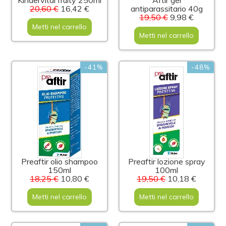
Kindervital fruity 250ml
Aftir gel
20,60 €
16,42 €
antiparassitario 40g
19,50 €
9,98 €
Metti nel carrello
Metti nel carrello
-41%
-48%
Preaftir olio shampoo
Preaftir lozione spray
150ml
100ml
18,25 €
10,80 €
19,50 €
10,18 €
Metti nel carrello
Metti nel carrello