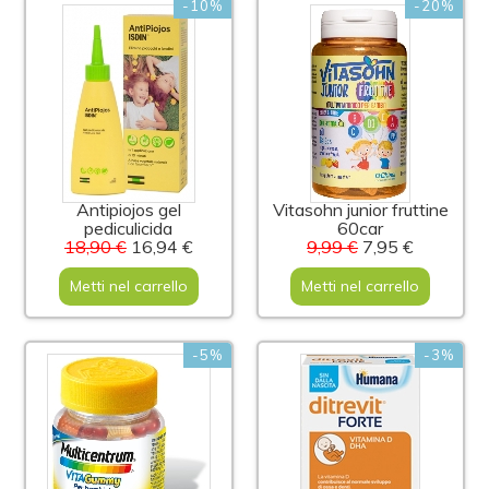
-10%
-20%
Antipiojos gel
Vitasohn junior fruttine
pediculicida
60car
18,90 €
16,94 €
9,99 €
7,95 €
Metti nel carrello
Metti nel carrello
-5%
-3%