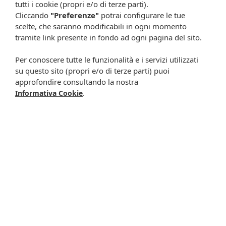
tutti i cookie (propri e/o di terze parti).
Cliccando
"Preferenze"
potrai configurare le tue
scelte, che saranno modificabili in ogni momento
-5%
-15%
tramite link presente in fondo ad ogni pagina del sito.
Per conoscere tutte le funzionalità e i servizi utilizzati
su questo sito (propri e/o di terze parti) puoi
approfondire consultando la nostra
.
Informativa Cookie
Eie neogascolic gtt
Eie cutall gtt 30ml
30ml
20,00 €
17,00 €
20,00 €
19,00 €
Metti nel carrello
Metti nel carrello
-9%
-5%