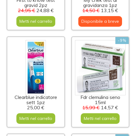
First to know test
My chek test di
gravid 2pz
gravidanza 1pz
24,95 €
24,88 €
14,50 €
13,15 €
Metti nel carrello
Disponibile a breve
-9%
Clearblue indicatore
Fdr clemulina seno
sett 1pz
15ml
25,00 €
15,99 €
14,57 €
Metti nel carrello
Metti nel carrello