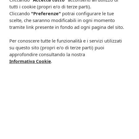
Metti nel carrello
tutti i cookie (propri e/o di terze parti).
Cliccando
"Preferenze"
potrai configurare le tue
scelte, che saranno modificabili in ogni momento
tramite link presente in fondo ad ogni pagina del sito.
Per conoscere tutte le funzionalità e i servizi utilizzati
su questo sito (propri e/o di terze parti) puoi
approfondire consultando la nostra
.
Informativa Cookie
Poppatoio 150 ml 3pz
Ch coppette
15,60 €
assorbilatte 30pz
7,99 €
Metti nel carrello
Metti nel carrello
-20%
-4%