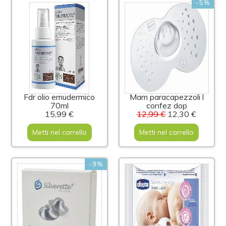
-5%
Fdr olio emudermico
Mam paracapezzoli l
70ml
confez dop
15,99 €
12,99 €
12,30 €
Metti nel carrello
Metti nel carrello
-9%