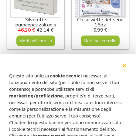
Silverette
Ch salviette det seno
paracapezzoli ag s
16pz
46,20 €
42,14 €
5,99 €
Metti nel carrello
Metti nel carrello
-2%
×
Questo sito utilizza
cookie tecnici
necessari al
funzionamento del sito (per l'utilizzo non serve il tuo
consenso) e potrebbe utilizzare servizi di
marketing/profilazione
, propri e/o di terze parti,
necessari per offrirti servizi in linea con i tuoi interessi
come la personalizzazione e la misurazione degli
annunci (per l'utilizzo serve il tuo consenso).
Mam paracapezzoli s
Mam tiralatte manuale
confez dop
49,99 €
48,86 €
Chiudendo questo banner verranno memorizzati solo
12,99 €
i cookie tecnici necessari al funzionamento del sito.
Metti nel carrello
Cliccando
"Accetta tutto"
acconsenti all'utilizzo di