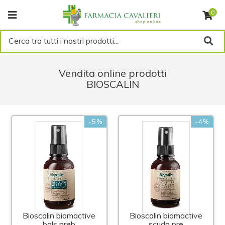
0
Cerca tra tutti i nostri prodotti...
Vendita online prodotti
BIOSCALIN
-5%
-4%
Bioscalin biomactive
Bioscalin biomactive
bals preb
scudo pre