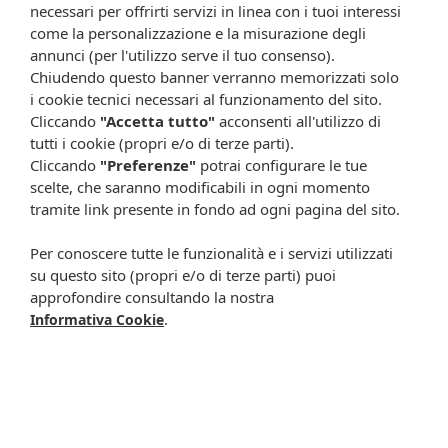
necessari per offrirti servizi in linea con i tuoi interessi
come la personalizzazione e la misurazione degli
-10%
annunci (per l'utilizzo serve il tuo consenso).
Chiudendo questo banner verranno memorizzati solo
i cookie tecnici necessari al funzionamento del sito.
Cliccando
"Accetta tutto"
acconsenti all'utilizzo di
tutti i cookie (propri e/o di terze parti).
Cliccando
"Preferenze"
potrai configurare le tue
scelte, che saranno modificabili in ogni momento
tramite link presente in fondo ad ogni pagina del sito.
Bioscalin nutricol pl 5,3
Bioscalin nutricol pl
Per conoscere tutte le funzionalità e i servizi utilizzati
cast
5,40 cac
16,10 €
14,55 €
16,10 €
su questo sito (propri e/o di terze parti) puoi
approfondire consultando la nostra
Metti nel carrello
Metti nel carrello
.
Informativa Cookie
-10%