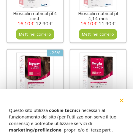
Bioscalin nutricol pl 4
Bioscalin nutricol pl
cast
4,14 mok
16,10 €
12,90 €
16,10 €
11,90 €
Metti nel carrello
Metti nel carrello
-26%
×
Bioscalin nutricol pl 4,3
Bioscalin nutricol pl 5
Questo sito utilizza
cookie tecnici
necessari al
cast
cas ch
funzionamento del sito (per l'utilizzo non serve il tuo
16,10 €
11,90 €
16,10 €
consenso) e potrebbe utilizzare servizi di
Metti nel carrello
Metti nel carrello
marketing/profilazione
, propri e/o di terze parti,