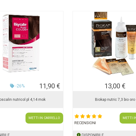
11,90 €
13,00 €
-26%
oscalin nutricol pl 4,14 mok
Biokap nutric 7,3 bio oro
METTI IN CARRELLO
METTI I
RECENSIONI
IBILE
DISPONIBILE