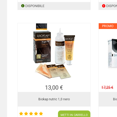
DISPONIBILE
DISPON
PROMO
13,00 €
17,25 €
Biokap nutric 1,0 nero
Bi
METTI IN CARRELLO