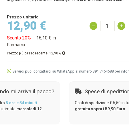
Regolamento (UE) 2023/988: clicca qui per vedere le informazioni relative al
Prezzo unitario
12,90 €
Sconto 20%
16,10 € in
Farmacia
Prezzo più basso recente:
12,90 €
Se vuoi puoi contattarci su WhatsApp al numero 391 7464688 per info
ndo mi arriva il pacco?
Spese di spedizio
tro
5 ore e 54 minuti
Costi di spedizione € 6,50 in tut
 stimata
mercoledì 12
gratuita sopra i 59,90 Euro