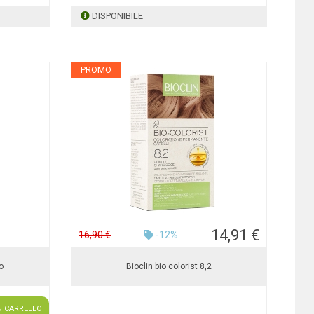
DISPONIBILE
PROMO
14,91 €
16,90 €
-12%
o
Bioclin bio colorist 8,2
N CARRELLO