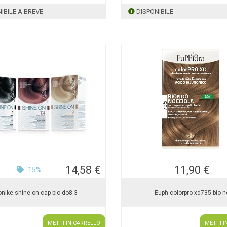
IBILE A BREVE
DISPONIBILE
14,58 €
11,90 €
-15%
onike shine on cap bio do8.3
Euph colorpro xd735 bio n
METTI IN CARRELLO
METTI I