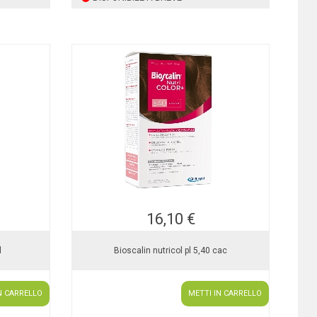
16,10 €
l
Bioscalin nutricol pl 5,40 cac
N CARRELLO
METTI IN CARRELLO