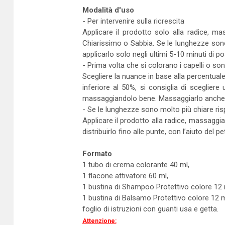
Modalità d'uso
- Per intervenire sulla ricrescita
Applicare il prodotto solo alla radice, 
Chiarissimo o Sabbia. Se le lunghezze sono
applicarlo solo negli ultimi 5-10 minuti di p
- Prima volta che si colorano i capelli o so
Scegliere la nuance in base alla percentuale
inferiore al 50%, si consiglia di scegliere
massaggiandolo bene. Massaggiarlo anche sull
- Se le lunghezze sono molto più chiare ris
Applicare il prodotto alla radice, massaggi
distribuirlo fino alle punte, con l’aiuto del p
Formato
1 tubo di crema colorante 40 ml,
1 flacone attivatore 60 ml,
1 bustina di Shampoo Protettivo colore 12 
1 bustina di Balsamo Protettivo colore 12 m
foglio di istruzioni con guanti usa e getta.
Attenzione: