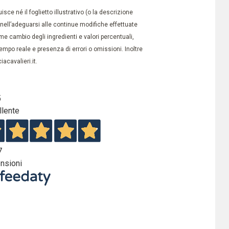
ce né il foglietto illustrativo (o la descrizione
à nell’adeguarsi alle continue modifiche effettuate
e cambio degli ingredienti e valori percentuali,
po reale e presenza di errori o omissioni. Inoltre
acavalieri.it.
5
llente
7
nsioni