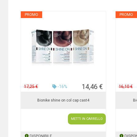
PROMO
PROMO
14,46 €
17,25 €
-16%
16,10 €
Bionike shine on col cap cast4
Bi
METTI IN CARRELLO
DISPONIBILE
DISPON