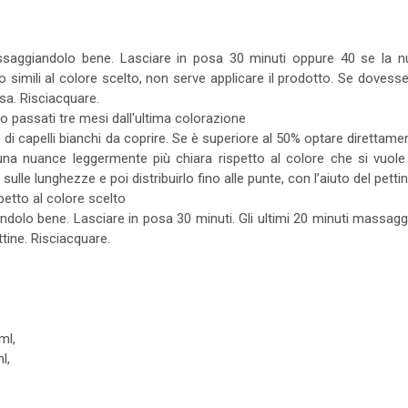
massaggiandolo bene. Lasciare in posa 30 minuti oppure 40 se la 
 simili al colore scelto, non serve applicare il prodotto. Se dovess
osa. Risciacquare.
no passati tre mesi dall'ultima colorazione
 di capelli bianchi da coprire. Se è superiore al 50% optare direttamen
 una nuance leggermente più chiara rispetto al colore che si vuole 
e lunghezze e poi distribuirlo fino alle punte, con l’aiuto del pettin
petto al colore scelto
andolo bene. Lasciare in posa 30 minuti. Gli ultimi 20 minuti massagg
ettine. Risciacquare.
ml,
l,