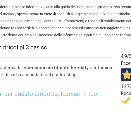
rarsi a scopo informativo, utile alla guida dell’acquisto del prodotto. Non sostituis
el medico, specialmente in caso di possibili allergie o patologie. Vista la difficolt
kaging (colori, dimensioni, contenuto, informazioni) e i possibili cambiamenti com
lcuna responsabilità in caso di schede prodotto ed immagini non aggiornate in tem
 problema causato dall’accesso delle informazioni riportate sul sito shop.farmaci
utricol pl 3 cas sc
4,9
/
Ecce
 sistema di
recensioni certificate Feedaty
per fornirvi
e di chi ha acquistato dal nostro shop.
1.27
per questo prodotto, lasciaci il tuo
Rece