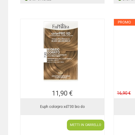
PROMO
11,90 €
16,90 €
Euph colorpro xd730 bio do
METTI IN CARRELLO