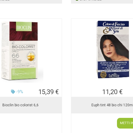
15,39 €
11,20 €
-9%
Bioclin bio colorist 6,6
Euph tint 48 bio chi 120m
METTI I