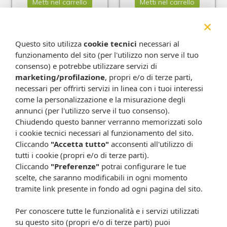
Metti nel carrello
Metti nel carrello
×
Questo sito utilizza
cookie tecnici
necessari al
funzionamento del sito (per l'utilizzo non serve il tuo
consenso) e potrebbe utilizzare servizi di
marketing/profilazione
, propri e/o di terze parti,
necessari per offrirti servizi in linea con i tuoi interessi
come la personalizzazione e la misurazione degli
annunci (per l'utilizzo serve il tuo consenso).
Chiudendo questo banner verranno memorizzati solo
Gaviscon*24cpr
Gaviscon*24cpr menta
i cookie tecnici necessari al funzionamento del sito.
ment250+133,5mg
500+267mg
Cliccando
"Accetta tutto"
acconsenti all'utilizzo di
11,70 €
14,00 €
tutti i cookie (propri e/o di terze parti).
Metti nel carrello
Metti nel carrello
Cliccando
"Preferenze"
potrai configurare le tue
scelte, che saranno modificabili in ogni momento
tramite link presente in fondo ad ogni pagina del sito.
Per conoscere tutte le funzionalità e i servizi utilizzati
su questo sito (propri e/o di terze parti) puoi