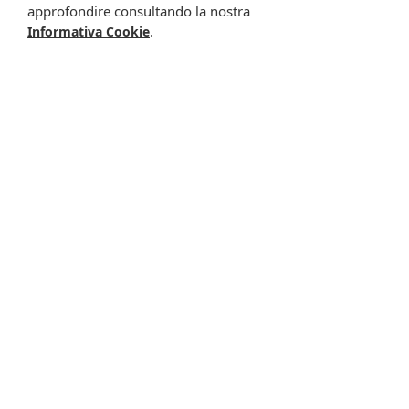
approfondire consultando la nostra
.
Informativa Cookie
Nurofen febbre
Nurofen febbre
d*200mg/5ml ara
d*200mg/5ml fra
18,20 €
18,20 €
Metti nel carrello
Metti nel carrello
Nurofen febbre
Nurofen febbre