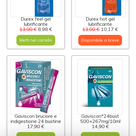
Durex feel gel
Durex hot gel
lubrificante
lubrificante
13,00 €
8,98 €
13,00 €
10,17 €
Metti nel carrello
Disponibile a breve
Gaviscon bruciore e
Gaviscon*24bust
indigestione 24 bustine
500+267mg/10ml
17,90 €
14,90 €