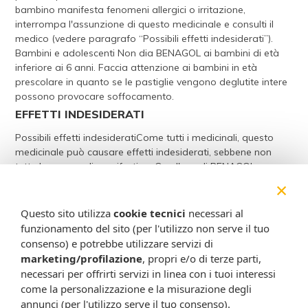
bambino manifesta fenomeni allergici o irritazione,
interrompa l'assunzione di questo medicinale e consulti il
medico (vedere paragrafo “Possibili effetti indesiderati”).
Bambini e adolescenti Non dia BENAGOL ai bambini di età
inferiore ai 6 anni. Faccia attenzione ai bambini in età
prescolare in quanto se le pastiglie vengono deglutite intere
possono provocare soffocamento.
EFFETTI INDESIDERATI
Possibili effetti indesideratiCome tutti i medicinali, questo
medicinale può causare effetti indesiderati, sebbene non
tutte le persone li manifestino. Con l'uso di BENAGOL
possono manifestarsi i seguenti effetti indesiderati, in tal
×
caso INTERROMPA l'assunzione di questo medicinale e
consulti immediatamente il medico: - Rara (può interessare
Questo sito utilizza
cookie tecnici
necessari al
fino a 1 persona su 1000) • Ipersensibilità (reazione allergica)
funzionamento del sito (per l'utilizzo non serve il tuo
• Glossiti (infiammazione della lingua) - Non nota (la
consenso) e potrebbe utilizzare servizi di
frequenza non può essere definita sulla base dei dati
marketing/profilazione
, propri e/o di terze parti,
disponibili) • Dolore addominale • Nausea • Malessere
necessari per offrirti servizi in linea con i tuoi interessi
gastrointestinale • Eruzione cutanea Segnalazione degli
come la personalizzazione e la misurazione degli
effetti indesiderati Se manifesta un qualsiasi effetto
annunci (per l'utilizzo serve il tuo consenso).