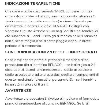
INDICAZIONI TERAPEUTICHE
Che cos’è e a che cosa serveBENAGOL contiene i principi
attivi 2,4-diclorobenzil alcool, amilmetacresolo, vitamina C
(sodio ascorbato, acido ascorbico) e viene utilizzato per
disinfettare la bocca e la gola. BENAGOL Pastiglie con
Vitamina C gusto Arancia si usa negli adulti e nei bambini di
età superiore ai 6 anni. Si rivolga al medico se lei/il bambino
non si sente meglio o se si sente peggio dopo un breve
periodo di trattamento.
CONTROINDICAZIONI ed EFFETTI INDESIDERATI
Cosa deve sapere prima di prendere il medicinaleNon
prenda/non dia al bambino BENAGOL - se è allergico a 2,4-
diclorobenzil alcool, amilmetacresolo, acido ascorbico o
sodio ascorbato o ad uno qualsiasi degli altri componenti di
questo medicinale (elencati al paragrafo 6); - se il bambino
ha un'età inferiore ai 6 anni.
AVVERTENZE
Avvertenze e precauzioniSi rivolga al medico o al farmacista
prima di prendere/dare al bambino BENAGOL. Se lei /il