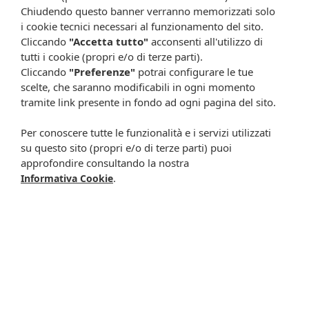
indesiderato, compresi quelli non elencati in questo foglio, si
Chiudendo questo banner verranno memorizzati solo
rivolga al medico o al farmacista. Lei può inoltre segnalare
i cookie tecnici necessari al funzionamento del sito.
gli effetti indesiderati direttamente tramite il sistema
Cliccando
"Accetta tutto"
acconsenti all'utilizzo di
nazionale di segnalazione all’indirizzo:
tutti i cookie (propri e/o di terze parti).
https://www.aifa.gov.it/content/segnalazionireazioni-avverse.
Cliccando
"Preferenze"
potrai configurare le tue
Segnalando gli effetti indesiderati lei può contribuire a
scelte, che saranno modificabili in ogni momento
fornire maggiori informazioni sulla sicurezza di questo
tramite link presente in fondo ad ogni pagina del sito.
medicinale.
Documenti relativi al prodotto
Per conoscere tutte le funzionalità e i servizi utilizzati
Foglietto illustrativo BENAGOL VITAMINA C 36
su questo sito (propri e/o di terze parti) puoi
PASTIGLIE ARANCIA
approfondire consultando la nostra
.
Informativa Cookie
ISCRIVITI ALLA NEWSLETTER
Rimani aggiornato su tutte le promozioni