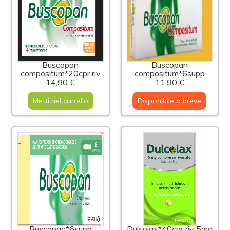
Buscopan
Buscopan
compositum*20cpr riv
compositum*6supp
14,90 €
11,90 €
Metti nel carrello
Disponibile a breve
Buscopan*6supp
Dulcolax*40cpr riv 5mg