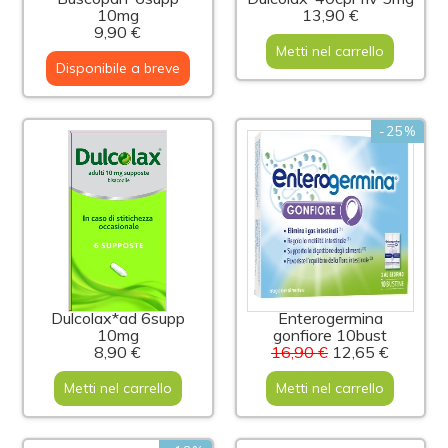
10mg
13,90 €
9,90 €
Metti nel carrello
Disponibile a breve
-25%
Dulcolax*ad 6supp
Enterogermina
10mg
gonfiore 10bust
8,90 €
16,90 €
12,65 €
Metti nel carrello
Metti nel carrello