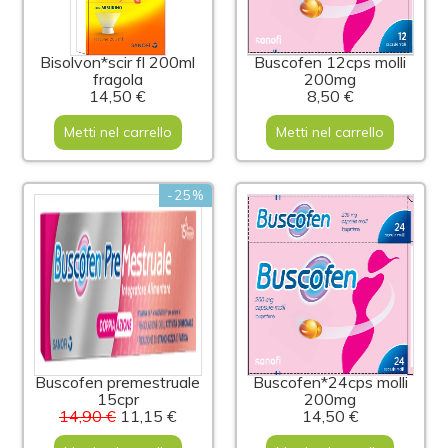
Bisolvon*scir fl 200ml
Buscofen 12cps molli
fragola
200mg
14,50 €
8,50 €
Metti nel carrello
Metti nel carrello
-25%
Buscofen premestruale
Buscofen*24cps molli
15cpr
200mg
14,90 €
11,15 €
14,50 €