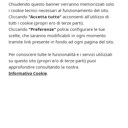
Chiudendo questo banner verranno memorizzati solo
i cookie tecnici necessari al funzionamento del sito.
Cliccando
"Accetta tutto"
acconsenti all'utilizzo di
Enterogermina os 10fl
Enterogermina os 20fl
4mld 5ml
2mld/5ml
tutti i cookie (propri e/o di terze parti).
17,90 €
23,90 €
Cliccando
"Preferenze"
potrai configurare le tue
scelte, che saranno modificabili in ogni momento
Metti nel carrello
Metti nel carrello
tramite link presente in fondo ad ogni pagina del sito.
Per conoscere tutte le funzionalità e i servizi utilizzati
su questo sito (propri e/o di terze parti) puoi
approfondire consultando la nostra
.
Informativa Cookie
Enterogermina*os 20fl
Enterogermina*os 9bs
4mld 5ml
6mld/2g
27,90 €
19,90 €