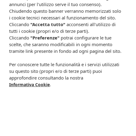
indesiderati direttamente tramite il sistema nazionale di
annunci (per l'utilizzo serve il tuo consenso).
segnalazione all’indirizzo:
Chiudendo questo banner verranno memorizzati solo
https://www.aifa.gov.it/content/segnalazionireazioni-avverse.
i cookie tecnici necessari al funzionamento del sito.
Segnalando gli effetti indesiderati lei può contribuire a
Cliccando
"Accetta tutto"
acconsenti all'utilizzo di
fornire maggiori informazioni sulla sicurezza di questo
tutti i cookie (propri e/o di terze parti).
medicinale.
Cliccando
"Preferenze"
potrai configurare le tue
Documenti relativi al prodotto
scelte, che saranno modificabili in ogni momento
tramite link presente in fondo ad ogni pagina del sito.
Foglietto illustrativo LIOTONTRAUMA*GEL 40G
2%+5%
Per conoscere tutte le funzionalità e i servizi utilizzati
su questo sito (propri e/o di terze parti) puoi
approfondire consultando la nostra
ISCRIVITI ALLA NEWSLETTER
.
Informativa Cookie
Rimani aggiornato su tutte le promozioni