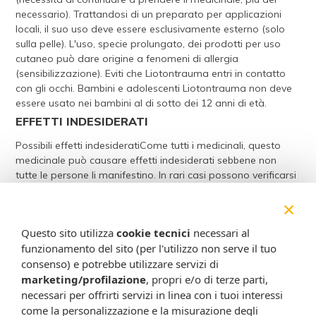
necessario). Trattandosi di un preparato per applicazioni
locali, il suo uso deve essere esclusivamente esterno (solo
sulla pelle). L'uso, specie prolungato, dei prodotti per uso
cutaneo può dare origine a fenomeni di allergia
(sensibilizzazione). Eviti che Liotontrauma entri in contatto
con gli occhi. Bambini e adolescenti Liotontrauma non deve
essere usato nei bambini al di sotto dei 12 anni di età.
EFFETTI INDESIDERATI
Possibili effetti indesideratiCome tutti i medicinali, questo
medicinale può causare effetti indesiderati sebbene non
tutte le persone li manifestino. In rari casi possono verificarsi
allergie (reazioni di ipersensibilità) come rossore,
×
desquamazione e secchezza (disidratazione) della pelle.
Questo medicinale potrebbe causare dermatite da contatto
Questo sito utilizza
cookie tecnici
necessari al
(infiammazione allergica della pelle causata dal contatto). Il
funzionamento del sito (per l'utilizzo non serve il tuo
rispetto delle istruzioni contenute nel foglio illustrativo riduce
consenso) e potrebbe utilizzare servizi di
il rischio di effetti indesiderati. Segnalazione degli effetti
indesiderati Se manifesta un qualsiasi effetto indesiderato,
marketing/profilazione
, propri e/o di terze parti,
compresi quelli non elencati in questo foglio, si rivolga al
necessari per offrirti servizi in linea con i tuoi interessi
medico o al farmacista. Lei può inoltre segnalare gli effetti
come la personalizzazione e la misurazione degli