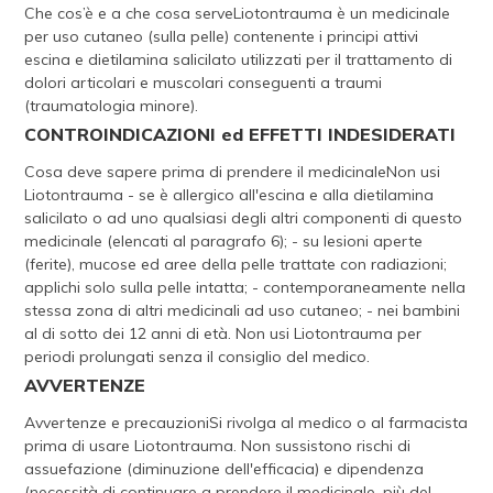
Che cos’è e a che cosa serveLiotontrauma è un medicinale
per uso cutaneo (sulla pelle) contenente i principi attivi
escina e dietilamina salicilato utilizzati per il trattamento di
dolori articolari e muscolari conseguenti a traumi
(traumatologia minore).
CONTROINDICAZIONI ed EFFETTI INDESIDERATI
Cosa deve sapere prima di prendere il medicinaleNon usi
Liotontrauma - se è allergico all'escina e alla dietilamina
salicilato o ad uno qualsiasi degli altri componenti di questo
medicinale (elencati al paragrafo 6); - su lesioni aperte
(ferite), mucose ed aree della pelle trattate con radiazioni;
applichi solo sulla pelle intatta; - contemporaneamente nella
stessa zona di altri medicinali ad uso cutaneo; - nei bambini
al di sotto dei 12 anni di età. Non usi Liotontrauma per
periodi prolungati senza il consiglio del medico.
AVVERTENZE
Avvertenze e precauzioniSi rivolga al medico o al farmacista
prima di usare Liotontrauma. Non sussistono rischi di
assuefazione (diminuzione dell'efficacia) e dipendenza
(necessità di continuare a prendere il medicinale, più del