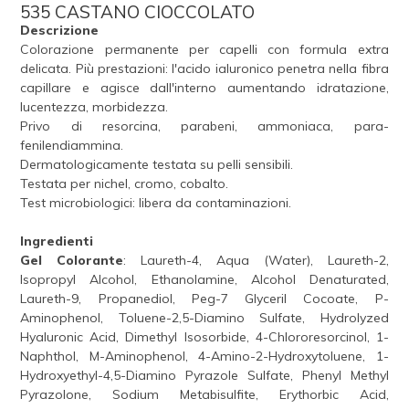
535 CASTANO CIOCCOLATO
Descrizione
Colorazione permanente per capelli con formula extra
delicata. Più prestazioni: l'acido ialuronico penetra nella fibra
capillare e agisce dall'interno aumentando idratazione,
lucentezza, morbidezza.
Privo di resorcina, parabeni, ammoniaca, para-
fenilendiammina.
Dermatologicamente testata su pelli sensibili.
Testata per nichel, cromo, cobalto.
Test microbiologici: libera da contaminazioni.
Ingredienti
Gel Colorante
: Laureth-4, Aqua (Water), Laureth-2,
Isopropyl Alcohol, Ethanolamine, Alcohol Denaturated,
Laureth-9, Propanediol, Peg-7 Glyceril Cocoate, P-
Aminophenol, Toluene-2,5-Diamino Sulfate, Hydrolyzed
Hyaluronic Acid, Dimethyl Isosorbide, 4-Chlororesorcinol, 1-
Naphthol, M-Aminophenol, 4-Amino-2-Hydroxytoluene, 1-
Hydroxyethyl-4,5-Diamino Pyrazole Sulfate, Phenyl Methyl
Pyrazolone, Sodium Metabisulfite, Erythorbic Acid,