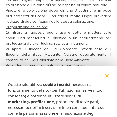
colorazione di un tono più scura rispetto al colore naturale.
Ripetere la colorazione dopo almeno 3 settimane, in base
alla ricrescita dei capelli. Per capelli molto lunghi prevedere
l’utilizzo di due confezioni della stessa colorazione.
Preparazione del colore
:
1) Infilare gli appositi guanti usa e getta e mettere sulle
spalle una mantellina di plastica o un asciugamano per
proteggersi da eventuali schizzi sugli indumenti.
2) Aprire il flacone del Gel Colorante Extradelicato e il
flacone della Base Attivante. Versare accuratamente il
contenuto del Gel Colorante nella Base Attivante.
Richiudere immediatamente entrambi i flaconi.
3) Agitare bene il flacone contenente la miscela colorante,
×
per una ventina di secondi, fino a ottenere una consistenza
gel e un colore omogeneo.
Questo sito utilizza
cookie tecnici
necessari al
Il colore che si ottiene dopo la miscelazione tra Base
funzionamento del sito (per l'utilizzo non serve il tuo
Attivante e Gel Colorante Extradelicato non è indice del
consenso) e potrebbe utilizzare servizi di
risultato finale sul capello.
marketing/profilazione
, propri e/o di terze parti,
4) Staccare la punta del beccuccio applicatore e passare
necessari per offrirti servizi in linea con i tuoi interessi
immediatamente all'applicazione sui capelli.
come la personalizzazione e la misurazione degli
Applicazione del colore
: