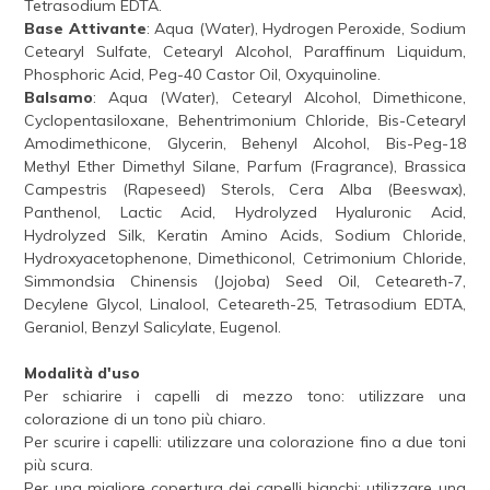
Tetrasodium EDTA.
Base Attivante
: Aqua (Water), Hydrogen Peroxide, Sodium
Cetearyl Sulfate, Cetearyl Alcohol, Paraffinum Liquidum,
Phosphoric Acid, Peg-40 Castor Oil, Oxyquinoline.
Balsamo
: Aqua (Water), Cetearyl Alcohol, Dimethicone,
Cyclopentasiloxane, Behentrimonium Chloride, Bis-Cetearyl
Amodimethicone, Glycerin, Behenyl Alcohol, Bis-Peg-18
Methyl Ether Dimethyl Silane, Parfum (Fragrance), Brassica
Campestris (Rapeseed) Sterols, Cera Alba (Beeswax),
Panthenol, Lactic Acid, Hydrolyzed Hyaluronic Acid,
Hydrolyzed Silk, Keratin Amino Acids, Sodium Chloride,
Hydroxyacetophenone, Dimethiconol, Cetrimonium Chloride,
Simmondsia Chinensis (Jojoba) Seed Oil, Ceteareth-7,
Decylene Glycol, Linalool, Ceteareth-25, Tetrasodium EDTA,
Geraniol, Benzyl Salicylate, Eugenol.
Modalità d'uso
Per schiarire i capelli di mezzo tono: utilizzare una
colorazione di un tono più chiaro.
Per scurire i capelli: utilizzare una colorazione fino a due toni
più scura.
Per una migliore copertura dei capelli bianchi: utilizzare una