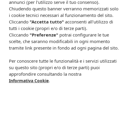
annunci (per l'utilizzo serve il tuo consenso).
1) Applicare la miscela sui capelli asciutti non lavati,
Chiudendo questo banner verranno memorizzati solo
dividendoli man mano in ciocche.
i cookie tecnici necessari al funzionamento del sito.
2) Partire dalle radici, controllando che siano ben coperte
Cliccando
"Accetta tutto"
acconsenti all'utilizzo di
con la miscela colorante e quindi distribuire il colore su
tutti i cookie (propri e/o di terze parti).
lunghezze e punte.
Cliccando
"Preferenze"
potrai configurare le tue
3) Lasciare in posa per 30 minuti rispettando
scrupolosamente il tempo. Per un risultato migliore,
scelte, che saranno modificabili in ogni momento
indossare la cuffia durante il tempo di posa.
tramite link presente in fondo ad ogni pagina del sito.
4) Sciacquare abbondantemente i capelli con acqua tiepida
per eliminare l'eccesso di colore.
Per conoscere tutte le funzionalità e i servizi utilizzati
5) Per accelerare l’operazione utilizzare lo shampoo
su questo sito (propri e/o di terze parti) puoi
consueto. Massaggiare delicatamente i capelli e risciacquare
approfondire consultando la nostra
fino a quando l’acqua di risciacquo diventa trasparente.
.
Informativa Cookie
6) Applicare il Balsamo con Acido Jaluronico e Proteine della
Seta, distribuendolo attentamente su tutta la lunghezza dei
capelli.
7) Lasciare agire un paio di minuti e poi risciacquare
abbondantemente.
8) Asciugare i capelli come al solito.
Avvertenze