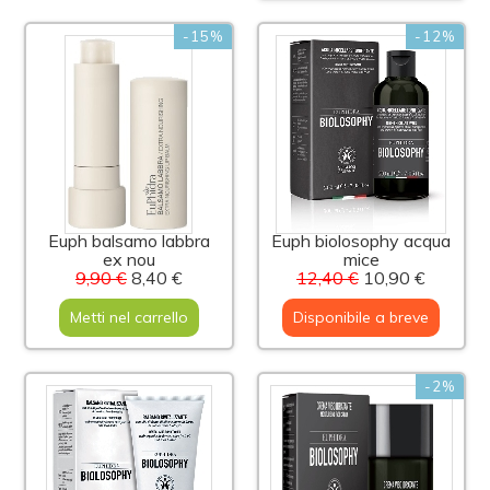
-15%
-12%
Euph balsamo labbra
Euph biolosophy acqua
ex nou
mice
9,90 €
8,40 €
12,40 €
10,90 €
Metti nel carrello
Disponibile a breve
-2%