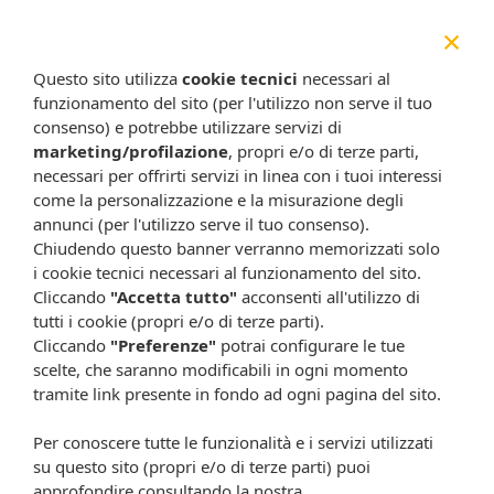
×
Euph colorpro xd400
Euph colorpro xd435
cast
cast f
11,90 €
10,50 €
11,90 €
Questo sito utilizza
cookie tecnici
necessari al
funzionamento del sito (per l'utilizzo non serve il tuo
Metti nel carrello
Metti nel carrello
consenso) e potrebbe utilizzare servizi di
marketing/profilazione
, propri e/o di terze parti,
necessari per offrirti servizi in linea con i tuoi interessi
-13%
come la personalizzazione e la misurazione degli
annunci (per l'utilizzo serve il tuo consenso).
Chiudendo questo banner verranno memorizzati solo
i cookie tecnici necessari al funzionamento del sito.
Cliccando
"Accetta tutto"
acconsenti all'utilizzo di
tutti i cookie (propri e/o di terze parti).
Cliccando
"Preferenze"
potrai configurare le tue
scelte, che saranno modificabili in ogni momento
Euph colorpro xd465
Euph colorpro xd500
tramite link presente in fondo ad ogni pagina del sito.
cast r
cast c
11,90 €
11,90 €
10,31 €
Per conoscere tutte le funzionalità e i servizi utilizzati
Metti nel carrello
Metti nel carrello
su questo sito (propri e/o di terze parti) puoi
approfondire consultando la nostra