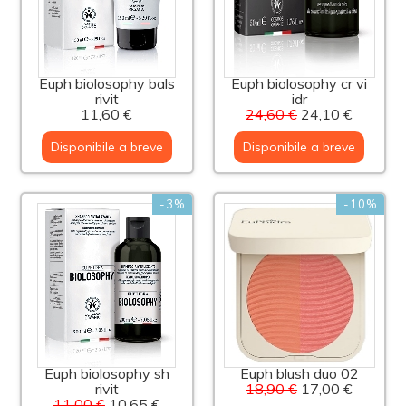
Euph biolosophy bals
Euph biolosophy cr vi
rivit
idr
11,60 €
24,60 €
24,10 €
Disponibile a breve
Disponibile a breve
-3%
-10%
Euph biolosophy sh
Euph blush duo 02
rivit
18,90 €
17,00 €
11,00 €
10,65 €