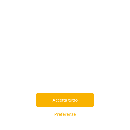
Euph tint 60 mog
Euph vitaminizzante un
120ml
deb
11,20 €
6,90 €
Disponibile a breve
Disponibile a breve
Accetta tutto
-20%
-24%
Preferenze