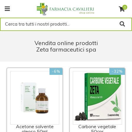
0
Cerca tra tutti i nostri prodotti...
Vendita online prodotti
Zeta farmaceutici spa
-6%
-32%
Acetone solvente
Carbone vegetale
oleoso 50ml
50cpr