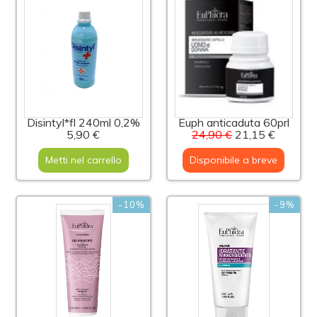
Disintyl*fl 240ml 0,2%
Euph anticaduta 60prl
5,90 €
24,90 €
21,15 €
Metti nel carrello
Disponibile a breve
-10%
-9%