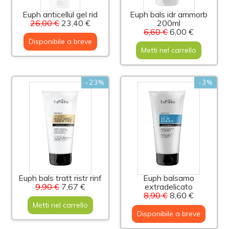
Euph anticellul gel rid
Euph bals idr ammorb
26,00 €
23,40 €
200ml
6,60 €
6,00 €
Disponibile a breve
Metti nel carrello
-23%
-3%
Euph bals tratt ristr rinf
Euph balsamo
9,90 €
7,67 €
extradelicato
8,90 €
8,60 €
Metti nel carrello
Disponibile a breve