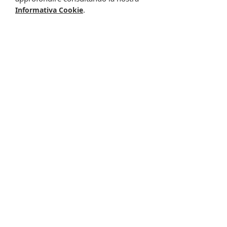
.
Informativa Cookie
Euph colorpro xd530
Euph colorpro xd535
cast d
ca cio
11,90 €
11,90 €
Metti nel carrello
Metti nel carrello
-6%
-23%