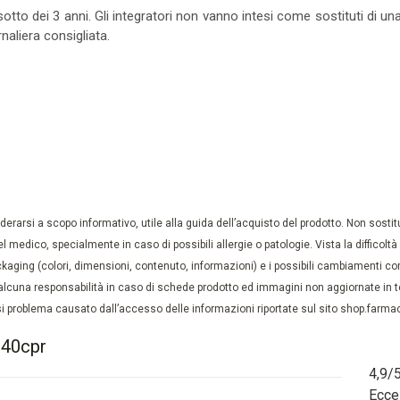
sotto dei 3 anni. Gli integratori non vanno intesi come sostituti di una
naliera consigliata.
rarsi a scopo informativo, utile alla guida dell’acquisto del prodotto. Non sostituis
el medico, specialmente in caso di possibili allergie o patologie. Vista la difficolt
kaging (colori, dimensioni, contenuto, informazioni) e i possibili cambiamenti com
lcuna responsabilità in caso di schede prodotto ed immagini non aggiornate in tem
 problema causato dall’accesso delle informazioni riportate sul sito shop.farmaci
 40cpr
4,9
/
Ecce