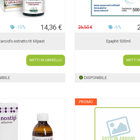
14,36 €
-10%
26,50 €
-6%
arciofo estratto tit 60past
Epaphit 500ml
METTI IN CARRELLO
METTI I
IBILE
DISPONIBILE
PROMO