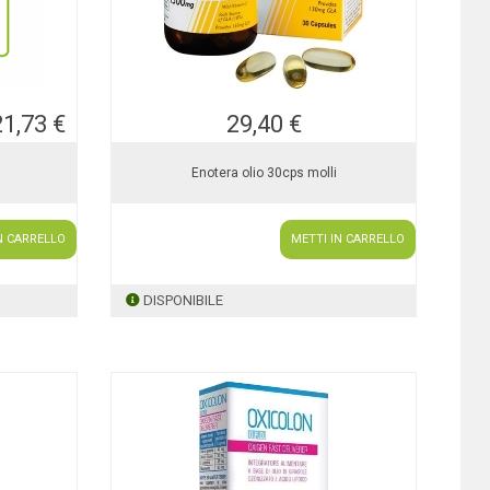
21,73 €
29,40 €
Enotera olio 30cps molli
N CARRELLO
METTI IN CARRELLO
DISPONIBILE