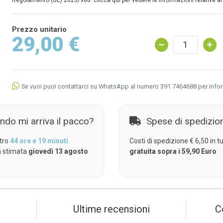
Regolamento (UE) 2023/988: clicca qui per vedere le informazioni relative al
Prezzo unitario
29,00 €
Se vuoi puoi contattarci su WhatsApp al numero 391 7464688 per info
ndo mi arriva il pacco?
Spese di spedizio
tro
44 ore e 19 minuti
Costi di spedizione € 6,50 in tut
 stimata
giovedì 13 agosto
gratuita sopra i 59,90 Euro
Ultime recensioni
C