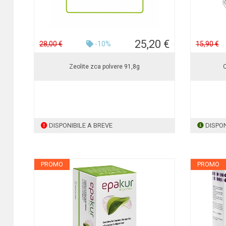
25,20 €
28,00 €
-10%
15,90 €
Zeolite zca polvere 91,8g
C
DISPONIBILE A BREVE
DISPON
PROMO
PROMO