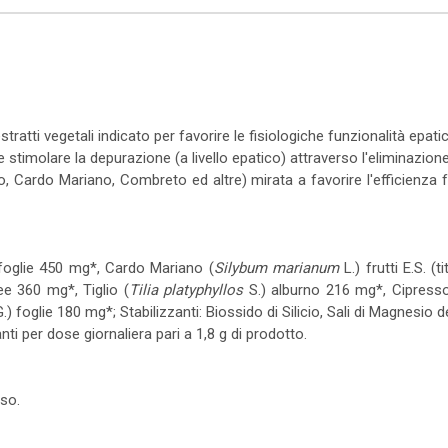
tratti vegetali indicato per favorire le fisiologiche funzionalità epati
stimolare la depurazione (a livello epatico) attraverso l'eliminazione
 Cardo Mariano, Combreto ed altre) mirata a favorire l'efficienza f
foglie 450 mg*, Cardo Mariano (
Silybum marianum
L.) frutti E.S. (t
ee 360 mg*, Tiglio (
Tilia platyphyllos
S.) alburno 216 mg*, Cipresso
.) foglie 180 mg*; Stabilizzanti: Biossido di Silicio, Sali di Magnesio de
ti per dose giornaliera pari a 1,8 g di prodotto.
so.