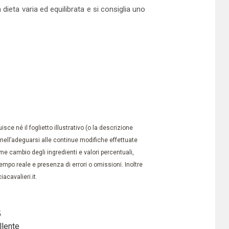
 dieta varia ed equilibrata e si consiglia uno
ce né il foglietto illustrativo (o la descrizione
à nell’adeguarsi alle continue modifiche effettuate
e cambio degli ingredienti e valori percentuali,
po reale e presenza di errori o omissioni. Inoltre
acavalieri.it.
5
llente