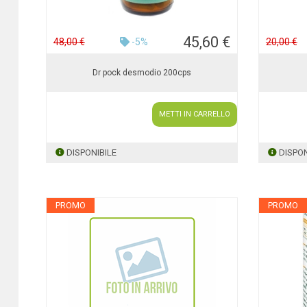
45,60 €
48,00 €
-5%
20,00 €
Dr pock desmodio 200cps
METTI IN CARRELLO
DISPONIBILE
DISPON
PROMO
PROMO