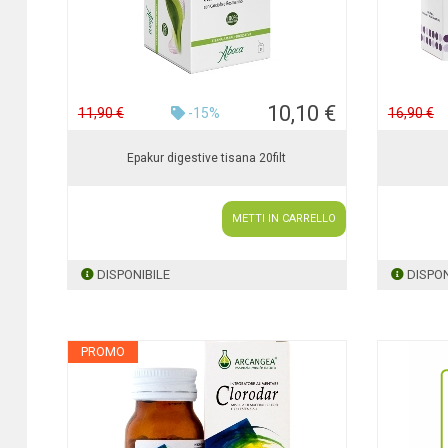
10,10 €
11,90 €
-15%
16,90 €
Epakur digestive tisana 20filt
METTI IN CARRELLO
DISPONIBILE
DISPON
PROMO