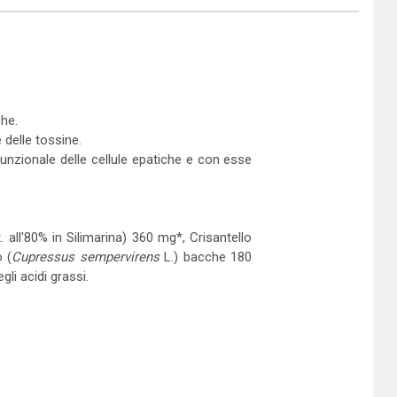
che.
 delle tossine.
unzionale delle cellule epatiche e con esse
it. all'80% in Silimarina) 360 mg*, Crisantello
 (
Cupressus sempervirens
L.) bacche 180
gli acidi grassi.