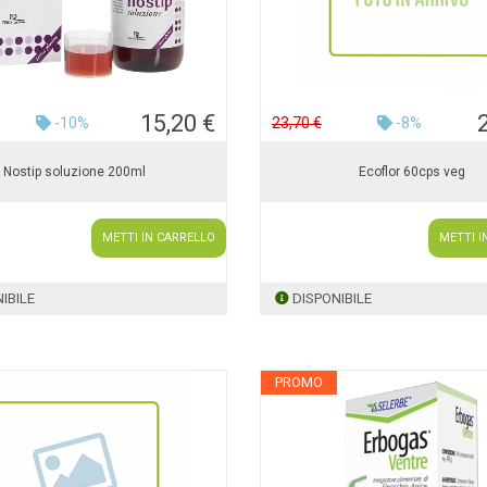
15,20 €
-10%
23,70 €
-8%
Nostip soluzione 200ml
Ecoflor 60cps veg
METTI IN CARRELLO
METTI I
IBILE
DISPONIBILE
PROMO