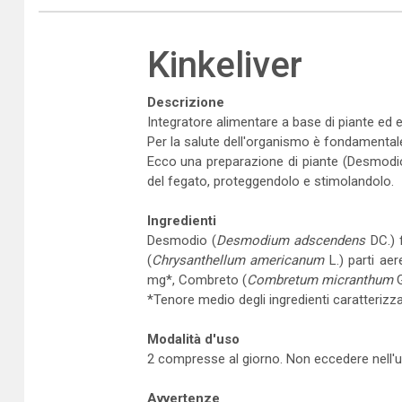
Kinkeliver
Descrizione
Integratore alimentare a base di piante ed es
Per la salute dell'organismo è fondamentale 
Ecco una preparazione di piante (Desmodio,
del fegato, proteggendolo e stimolandolo.
Ingredienti
Desmodio (
Desmodium adscendens
DC.) 
(
Chrysanthellum americanum
L.) parti aer
mg*, Combreto (
Combretum micranthum
G
*Tenore medio degli ingredienti caratterizzan
Modalità d'uso
2 compresse al giorno. Non eccedere nell'u
Avvertenze