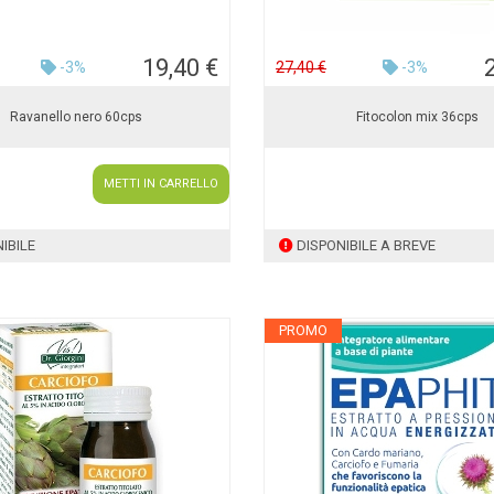
19,40 €
-3%
27,40 €
-3%
Ravanello nero 60cps
Fitocolon mix 36cps
METTI IN CARRELLO
IBILE
DISPONIBILE A BREVE
PROMO