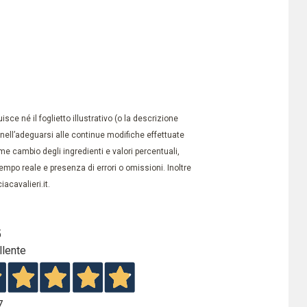
ce né il foglietto illustrativo (o la descrizione
à nell’adeguarsi alle continue modifiche effettuate
e cambio degli ingredienti e valori percentuali,
po reale e presenza di errori o omissioni. Inoltre
acavalieri.it.
5
llente
7