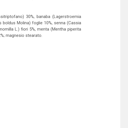
drossitriptofano) 30%, banaba (Lagerstroemia
s boldus Molina) foglie 10%, senna (Cassia
milla L.) fiori 5%, menta (Mentha piperita
 2%; magnesio stearato.