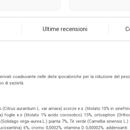
Ultime recensioni
C
rivati coadiuvante nelle diete ipocaloriche per la riduzione del peso
o di sazietà.
 (Citrus aurantium L. var amara) scorze e.s. (titolato 10% in sinefrin
 foglie e.s (titolato 1% acido corosolico) 15%, ortosiphon (Ortho
 (Solidago virga-aurea L.) pianta 7%, Tè verde (Camellia sinensis L.)
0% fucoxantina) 6%, cromo 0,0002%, vitamina D 0,00002%; addensanti