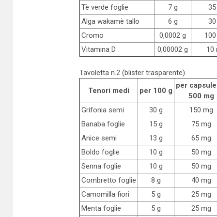
Tè verde foglie
7 g
35
Alga wakamè tallo
6 g
30
Cromo
0,0002 g
100
Vitamina D
0,00002 g
10
Tavoletta n.2 (blister trasparente).
per capsule
Tenori medi
per 100 g
500 mg
Grifonia semi
30 g
150 mg
Banaba foglie
15 g
75 mg
Anice semi
13 g
65 mg
Boldo foglie
10 g
50 mg
Senna foglie
10 g
50 mg
Combretto foglie
8 g
40 mg
Camomilla fiori
5 g
25 mg
Menta foglie
5 g
25 mg