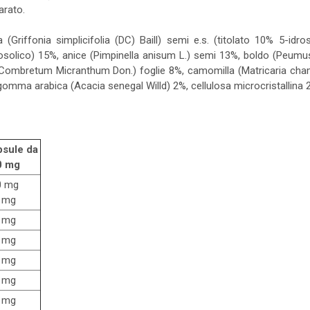
arato.
ia (Griffonia simplicifolia (DC) Baill) semi e.s. (titolato 10% 5-i
orosolico) 15%, anice (Pimpinella anisum L.) semi 13%, boldo (Peumu
 (Combretum Micranthum Don.) foglie 8%, camomilla (Matricaria chamo
 gomma arabica (Acacia senegal Willd) 2%, cellulosa microcristallina
psule da
0 mg
0 mg
 mg
 mg
 mg
 mg
 mg
 mg