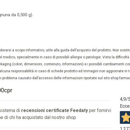
gnuna da 0,500 g).
rarsi a scopo informativo, utile alla guida dell’acquisto del prodotto. Non sostituis
el medico, specialmente in caso di possibili allergie o patologie. Vista la difficolt
kaging (colori, dimensioni, contenuto, informazioni) e i possibili cambiamenti com
lcuna responsabilità in caso di schede prodotto ed immagini non aggiornate in tem
 problema causato dall’accesso delle informazioni riportate sul sito shop.farmaci
00cpr
4,9
/
Ecce
 sistema di
recensioni certificate Feedaty
per fornirvi
e di chi ha acquistato dal nostro shop.
1.27