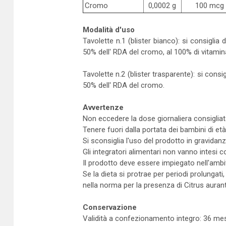
Cromo
0,0002 g
100 mcg
Modalità d'uso
Tavolette n.1 (blister bianco): si consigli
50% dell' RDA del cromo, al 100% di vitamina
Tavolette n.2 (blister trasparente): si cons
50% dell' RDA del cromo.
Avvertenze
Non eccedere la dose giornaliera consigliat
Tenere fuori dalla portata dei bambini di età 
Si sconsiglia l'uso del prodotto in gravidanz
Gli integratori alimentari non vanno intesi c
Il prodotto deve essere impiegato nell'ambit
Se la dieta si protrae per periodi prolungati
nella norma per la presenza di Citrus auran
Conservazione
Validità a confezionamento integro: 36 mes