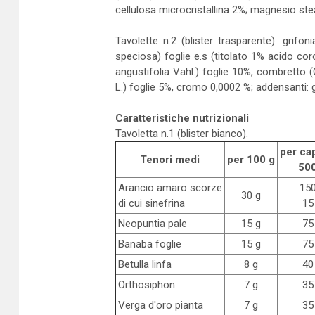
cellulosa microcristallina 2%; magnesio ste
Tavolette n.2 (blister trasparente): grifon
speciosa) foglie e.s (titolato 1% acido c
angustifolia Vahl.) foglie 10%, combretto
L.) foglie 5%, cromo 0,0002 %; addensanti:
Caratteristiche nutrizionali
Tavoletta n.1 (blister bianco).
per ca
Tenori medi
per 100 g
50
Arancio amaro scorze
15
30 g
di cui sinefrina
15
Neopuntia pale
15 g
75
Banaba foglie
15 g
75
Betulla linfa
8 g
40
Orthosiphon
7 g
35
Verga d'oro pianta
7 g
35