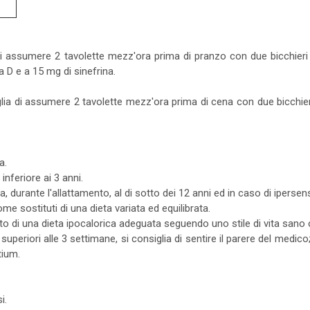
a di assumere 2 tavolette mezz'ora prima di pranzo con due bicchieri d
 D e a 15 mg di sinefrina.
iglia di assumere 2 tavolette mezz'ora prima di cena con due bicchieri 
a.
inferiore ai 3 anni.
a, durante l'allattamento, al di sotto dei 12 anni ed in caso di ipersens
ome sostituti di una dieta variata ed equilibrata.
o di una dieta ipocalorica adeguata seguendo uno stile di vita sano con
, superiori alle 3 settimane, si consiglia di sentire il parere del medi
tium.
i.