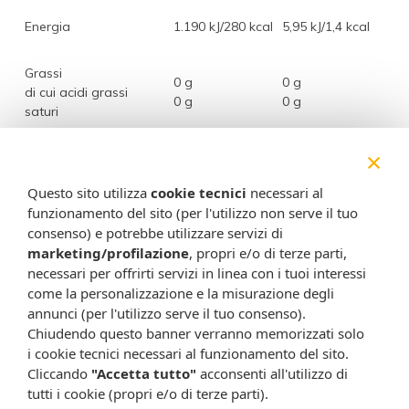
Energia
1.190 kJ/280 kcal
5,95 kJ/1,4 kcal
Grassi
0 g
0 g
di cui acidi grassi
0 g
0 g
saturi
×
Carboidrati
70 g
0,35 g
di cui zuccheri
70 g
0,35 g
Questo sito utilizza
cookie tecnici
necessari al
funzionamento del sito (per l'utilizzo non serve il tuo
Proteine
0 g
0 g
consenso) e potrebbe utilizzare servizi di
marketing/profilazione
, propri e/o di terze parti,
Sale
0 g
0 g
necessari per offrirti servizi in linea con i tuoi interessi
come la personalizzazione e la misurazione degli
annunci (per l'utilizzo serve il tuo consenso).
1,4 mg
Vitamina B6
280 mg
Chiudendo questo banner verranno memorizzati solo
(100% VNR*)
i cookie tecnici necessari al funzionamento del sito.
Cliccando
"Accetta tutto"
acconsenti all'utilizzo di
Melatonina
200 mg
1 mg
tutti i cookie (propri e/o di terze parti).