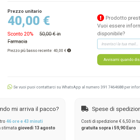
Prezzo unitario
40,00 €
Prodotto prest
Vuoi essere infor
disponibile?
Sconto 20%
50,00 € in
Farmacia
Prezzo più basso recente:
40,00 €
Avvisami quando disp
Se vuoi puoi contattarci su WhatsApp al numero 391 7464688 per info
ndo mi arriva il pacco?
Spese di spedizio
tro
46 ore e 43 minuti
Costi di spedizione € 6,50 in tut
 stimata
giovedì 13 agosto
gratuita sopra i 59,90 Euro