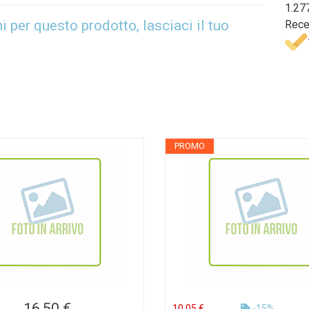
1.27
per questo prodotto, lasciaci il tuo
Rece
PROMO
16,50 €
10,05 €
-15%