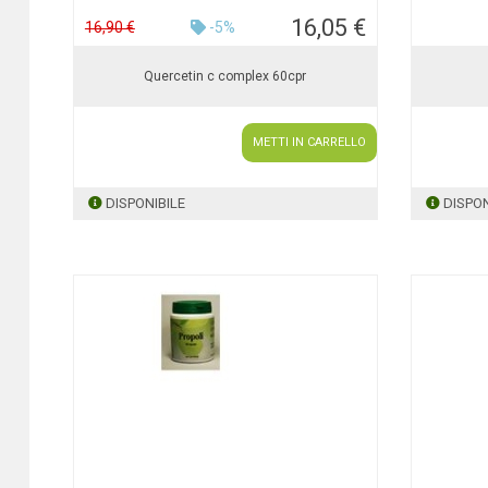
16,05 €
16,90 €
-5%
Quercetin c complex 60cpr
METTI IN CARRELLO
DISPONIBILE
DISPON