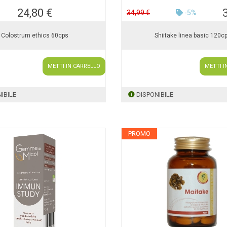
24,80 €
34,99 €
-5%
Colostrum ethics 60cps
Shiitake linea basic 120cp
METTI IN CARRELLO
METTI I
IBILE
DISPONIBILE
PROMO