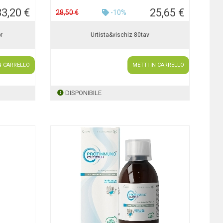
33,20 €
25,65 €
28,50 €
-10%
r
Urtista&vischiz 80tav
N CARRELLO
METTI IN CARRELLO
DISPONIBILE