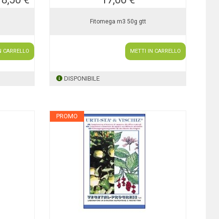
Fitomega m3 50g gtt
N CARRELLO
METTI IN CARRELLO
DISPONIBILE
PROMO