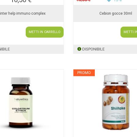
inter help immuno complex
Cebion gocce 30ml
METTI IN CARRELLO
METTI I
IBILE
DISPONIBILE
PROMO