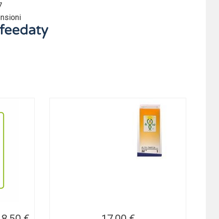
7
nsioni
8,50 €
17,00 €