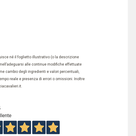
ce né il foglietto illustrativo (o la descrizione
à nell’adeguarsi alle continue modifiche effettuate
e cambio degli ingredienti e valori percentuali,
po reale e presenza di errori o omissioni. Inoltre
acavalieri.it.
5
llente