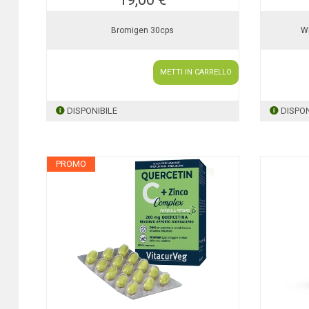
Bromigen 30cps
W
METTI IN CARRELLO
DISPONIBILE
DISPON
PROMO