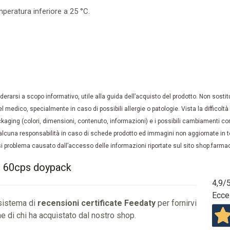
peratura inferiore a 25 °C.
rarsi a scopo informativo, utile alla guida dell’acquisto del prodotto. Non sostituis
el medico, specialmente in caso di possibili allergie o patologie. Vista la difficolt
kaging (colori, dimensioni, contenuto, informazioni) e i possibili cambiamenti com
lcuna responsabilità in caso di schede prodotto ed immagini non aggiornate in tem
 problema causato dall’accesso delle informazioni riportate sul sito shop.farmaci
d 60cps doypack
4,9
/
Ecce
 sistema di
recensioni certificate Feedaty
per fornirvi
e di chi ha acquistato dal nostro shop.