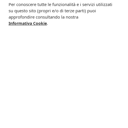
migliorare l'offerta di prodotti e servizi e per le finalità
Per conoscere tutte le funzionalità e i servizi utilizzati
meglio specificate nell’informativa.
su questo sito (propri e/o di terze parti) puoi
approfondire consultando la nostra
Iscrivimi
.
Informativa Cookie
Potrebbero interessarti anche
Fitomega sin 35 50ml
Electrika 30ml gtt
gtt
16,90 €