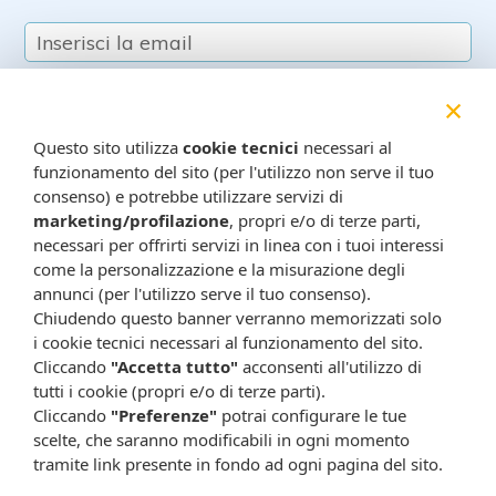
×
Questo sito utilizza
cookie tecnici
necessari al
funzionamento del sito (per l'utilizzo non serve il tuo
consenso) e potrebbe utilizzare servizi di
Resta in contatto:
marketing/profilazione
, propri e/o di terze parti,
(informativa sulla privacy)
necessari per offrirti servizi in linea con i tuoi interessi
Presta il consenso al trattamento dei propri dati da
come la personalizzazione e la misurazione degli
parte di Farmacia Cavalieri per finalità di invio,
annunci (per l'utilizzo serve il tuo consenso).
attraverso e-mail, SMS, MMS, fax ed altri mezzi
Chiudendo questo banner verranno memorizzati solo
automatizzati o tradizionali (come telefonate con
i cookie tecnici necessari al funzionamento del sito.
Cliccando
"Accetta tutto"
acconsenti all'utilizzo di
operatore), di materiale pubblicitario, promozionale, di
tutti i cookie (propri e/o di terze parti).
comunicazione commerciale, di compimento di ricerche
Cliccando
"Preferenze"
potrai configurare le tue
di mercato e di vendita diretta in relazione a prodotti o
scelte, che saranno modificabili in ogni momento
servizi di Farmacia Cavalieri.
tramite link presente in fondo ad ogni pagina del sito.
Presta il consenso per attività di profilazione al fine di