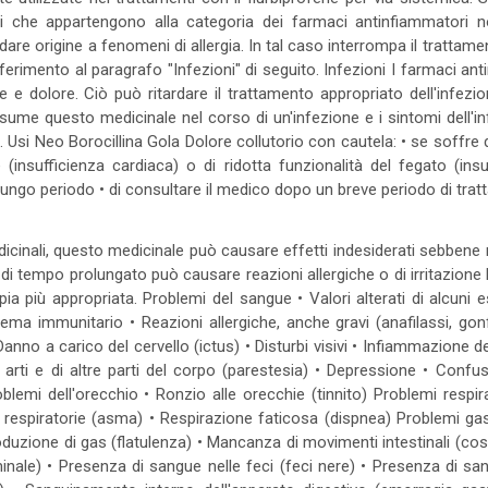
ali che appartengono alla categoria dei farmaci antinfiammatori n
are origine a fenomeni di allergia. In tal caso interrompa il trattame
riferimento al paragrafo "Infezioni" di seguito. Infezioni I farmaci 
e dolore. Ciò può ritardare il trattamento appropriato dell'infezi
ume questo medicinale nel corso di un'infezione e i sintomi dell'in
si Neo Borocillina Gola Dolore collutorio con cautela: • se soffre di 
 (insufficienza cardiaca) o di ridotta funzionalità del fegato (ins
lungo periodo • di consultare il medico dopo un breve periodo di tr
edicinali, questo medicinale può causare effetti indesiderati sebbene 
di tempo prolungato può causare reazioni allergiche o di irritazione l
pia più appropriata. Problemi del sangue • Valori alterati di alcun
tema immunitario • Reazioni allergiche, anche gravi (anafilassi, gonfi
nno a carico del cervello (ictus) • Disturbi visivi • Infiammazione del
gli arti e di altre parti del corpo (parestesia) • Depressione • Confu
emi dell'orecchio • Ronzio alle orecchie (tinnito) Problemi respirat
respiratorie (asma) • Respirazione faticosa (dispnea) Problemi ga
duzione di gas (flatulenza) • Mancanza di movimenti intestinali (costi
nale) • Presenza di sangue nelle feci (feci nere) • Presenza di s