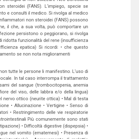
on steroidei (FANS). L'impiego, specie se
nto e consulti il medico. Si rivolga al medico
antinfiammatori non steroidei (FANS) possono
one, il che, a sua volta, può comportare un
fezione persistono o peggiorano, si rivolga
ridotta funzionalità del rene (insufficienza
ufficienza epatica) Si ricordi: • che questo
attamento se non nota miglioramenti
non tutte le persone li manifestino. L'uso di
ocale. In tal caso interrompa il trattamento
i esami del sangue (trombocitopenia, anemia
ore del viso, delle labbra e/o della lingua)
 nervo ottico (neurite ottica) • Mal di testa
sione • Allucinazione • Vertigine • Senso di
ori • Restringimento delle vie respiratorie
strointestinali Più comunemente sono stati
pazione) • Difficoltà digestive (dispepsia) •
angue nel vomito (ematemesi) • Presenza di