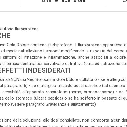
Ultime recensioni
C
torio flurbiprofene
CHE
a Gola Dolore contiene flurbiprofene. Il flurbiprofene appartiene 
i medicinali alleviano i sintomi modificando la risposta del corpo a
e i sintomi di irritazione e infiammazione, anche associati a dolor
 di terapia dentaria conservativa o estrattiva (cura ed estrazione dei 
EFFETTI INDESIDERATI
naleNON usi Neo Borocillina Gola Dolore collutorio • se è allergico al
 paragrafo 6) • se è allergico all'acido acetil salicilico (ad esempio
sensibilità all'apparato respiratorio (asma, broncospasmo) • se è
cosa dello stomaco (ulcera peptica) o se ha sofferto in passato di que
aterno (vedere paragrafo Gravidanza e allattamento)
zione della soluzione, alle dosi consigliate, non comporta alcun dan
tilizzate nei trattamenti con il flurbiprofene per via sistemica. Si