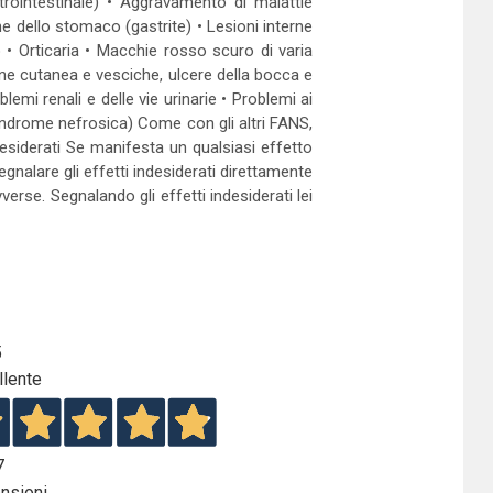
trointestinale) • Aggravamento di malattie
e dello stomaco (gastrite) • Lesioni interne
 • Orticaria • Macchie rosso scuro di varia
ne cutanea e vesciche, ulcere della bocca e
lemi renali e delle vie urinarie • Problemi ai
 (sindrome nefrosica) Come con gli altri FANS,
indesiderati Se manifesta un qualsiasi effetto
egnalare gli effetti indesiderati direttamente
verse. Segnalando gli effetti indesiderati lei
5
llente
7
nsioni