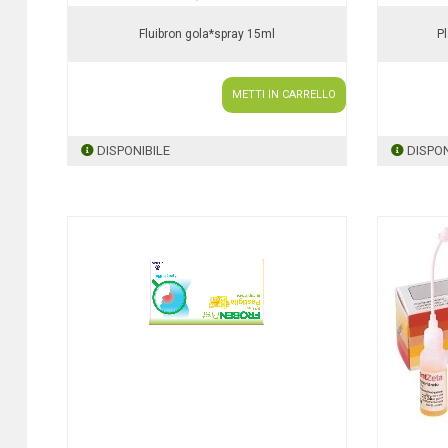
Fluibron gola*spray 15ml
P
METTI IN CARRELLO
DISPONIBILE
DISPON