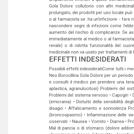
Gola Dolore collutorio con altri medicin
prolungato, dei prodotti per uso locale può d
o al farmacista se: ha un'infezione - fare 
nascondere segni di infezioni come febbre 
aumento del rischio di complicanze. Se ass
immediatamente al medico o al farmacista. U
renale) o di ridotta funzionalità del cuore
medicinale non va usato per trattamenti di 
EFFETTI INDESIDERATI
Possibili effetti indesideratiCome tutti i m
Neo Borocillina Gola Dolore per un periodo 
e consulti il medico per prendere una tera
aplastica, agranulocitosi) Problemi del sis
Problemi del sistema nervoso • Capogiri • Da
(emicrania) • Disturbi della sensibilità de
disagio • Affaticamento e sonnolenza Probl
(broncospasmo) • Infiammazione delle vie 
osservati: • Nausea • Vomito • Diarrea • Pro
Mal di pancia o di stomaco (dolore addomi