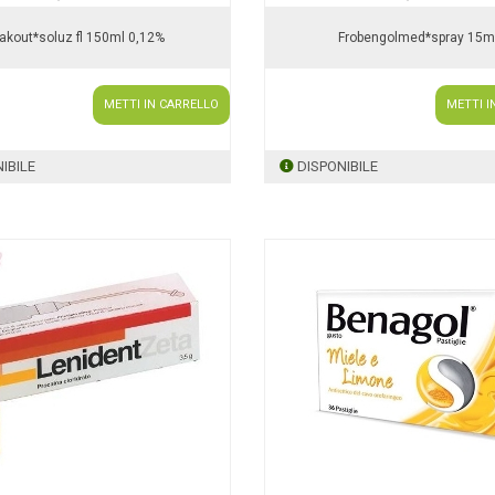
lakout*soluz fl 150ml 0,12%
Frobengolmed*spray 15m
METTI IN CARRELLO
METTI I
IBILE
DISPONIBILE