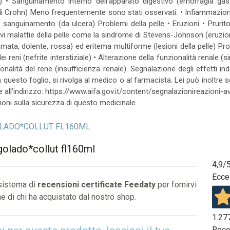
a) • Sanguinamento interno dell'apparato digestivo (emorragia gas
 di Crohn) Meno frequentemente sono stati osservati: • Infiammazion
sanguinamento (da ulcera) Problemi della pelle • Eruzioni • Prurito
i malattie della pelle come la sindrome di Stevens-Johnson (eruzio
mata, dolente, rossa) ed eritema multiforme (lesioni della pelle) Prob
i reni (nefrite interstiziale) • Alterazione della funzionalità renale
zionalità del rene (insufficienza renale). Segnalazione degli effetti 
 questo foglio, si rivolga al medico o al farmacista. Lei può inoltre s
all’indirizzo: https://www.aifa.gov.it/content/segnalazionireazioni-av
ioni sulla sicurezza di questo medicinale.
 GOLADO*COLLUT FL160ML
golado*collut fl160ml
4,9
/
Ecce
 sistema di
recensioni certificate Feedaty
per fornirvi
e di chi ha acquistato dal nostro shop.
1.27
Rece