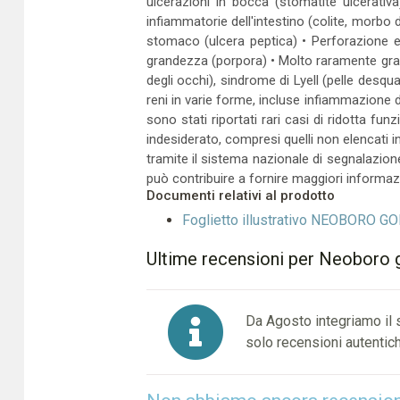
ulcerazioni in bocca (stomatite ulcerativ
infiammatorie dell'intestino (colite, morbo
stomaco (ulcera peptica) • Perforazione e 
grandezza (porpora) • Molto raramente grav
degli occhi), sindrome di Lyell (pelle desqua
reni in varie forme, incluse infiammazione de
sono stati riportati rari casi di ridotta fun
indesiderato, compresi quelli non elencati in
tramite il sistema nazionale di segnalazione 
può contribuire a fornire maggiori informaz
Documenti relativi al prodotto
Foglietto illustrativo NEOBORO
Ultime recensioni per Neoboro 
Da Agosto integriamo il
solo recensioni autentich