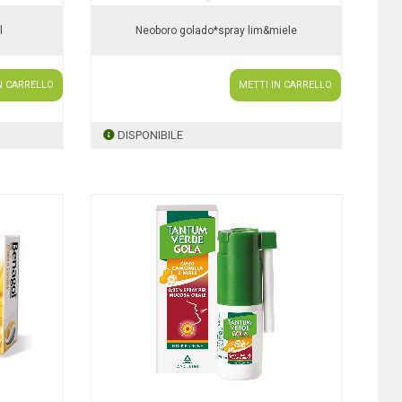
l
Neoboro golado*spray lim&miele
N CARRELLO
METTI IN CARRELLO
DISPONIBILE