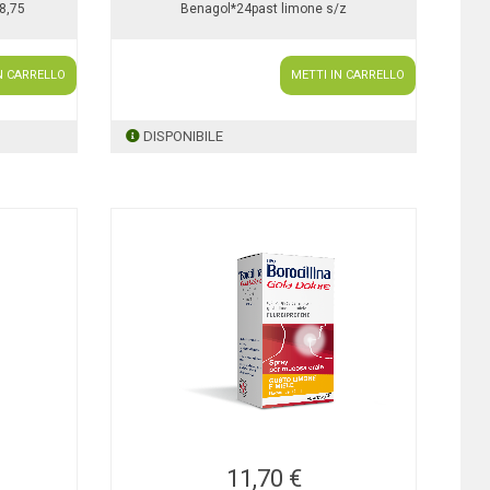
8,75
Benagol*24past limone s/z
N CARRELLO
METTI IN CARRELLO
DISPONIBILE
11,70 €