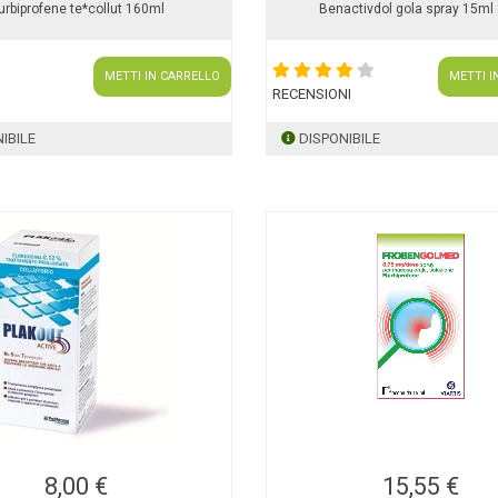
lurbiprofene te*collut 160ml
Benactivdol gola spray 15ml 
METTI IN CARRELLO
METTI I
RECENSIONI
IBILE
DISPONIBILE
8,00 €
15,55 €