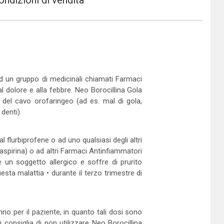
ondizioni di vendita
ad un gruppo di medicinali chiamati Farmaci
l dolore e alla febbre. Neo Borocillina Gola
e, del cavo orofaringeo (ad es. mal di gola,
denti).
 flurbiprofene o ad uno qualsiasi degli altri
 aspirina) o ad altri Farmaci Antinfiammatori
 un soggetto allergico e soffre di prurito
sta malattia • durante il terzo trimestre di
no per il paziente, in quanto tali dosi sono
 consiglia di non utilizzare Neo Borocillina