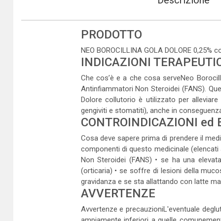
Descrizione
PRODOTTO
NEO BOROCILLINA GOLA DOLORE 0,25% collu
INDICAZIONI TERAPEUTI
Che cos’è e a che cosa serveNeo Borocillin
Antinfiammatori Non Steroidei (FANS). Quest
Dolore collutorio è utilizzato per alleviar
gengiviti e stomatiti), anche in conseguenza
CONTROINDICAZIONI ed 
Cosa deve sapere prima di prendere il medici
componenti di questo medicinale (elencati al
Non Steroidei (FANS) • se ha una elevata 
(orticaria) • se soffre di lesioni della mu
gravidanza e se sta allattando con latte m
AVVERTENZE
Avvertenze e precauzioniL'eventuale degluti
ampiamente inferiori a quelle comunemente u