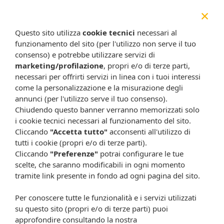
Ca
91 mg
×
Questo sito utilizza
cookie tecnici
necessari al
P
78 mg
funzionamento del sito (per l'utilizzo non serve il tuo
consenso) e potrebbe utilizzare servizi di
Mg
23 mg
marketing/profilazione
, propri e/o di terze parti,
necessari per offrirti servizi in linea con i tuoi interessi
come la personalizzazione e la misurazione degli
Oligoelementi
annunci (per l'utilizzo serve il tuo consenso).
Valori medi
per 100 ml
Chiudendo questo banner verranno memorizzati solo
i cookie tecnici necessari al funzionamento del sito.
Cliccando
"Accetta tutto"
acconsenti all'utilizzo di
Fe
2,4 g
tutti i cookie (propri e/o di terze parti).
Cliccando
"Preferenze"
potrai configurare le tue
Zn
1,8 g
scelte, che saranno modificabili in ogni momento
tramite link presente in fondo ad ogni pagina del sito.
Cu
0,27 g
Per conoscere tutte le funzionalità e i servizi utilizzati
su questo sito (propri e/o di terze parti) puoi
Mn
0,5 g
approfondire consultando la nostra