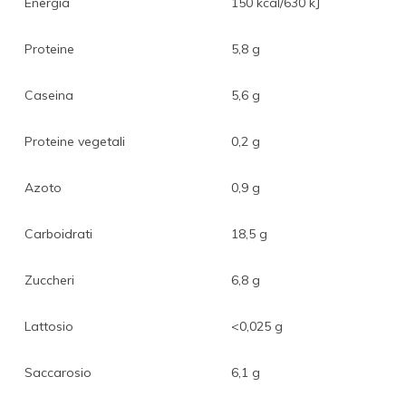
Energia
150 kcal/630 kJ
Proteine
5,8 g
Caseina
5,6 g
Proteine vegetali
0,2 g
Azoto
0,9 g
Carboidrati
18,5 g
Zuccheri
6,8 g
Lattosio
<0,025 g
Saccarosio
6,1 g