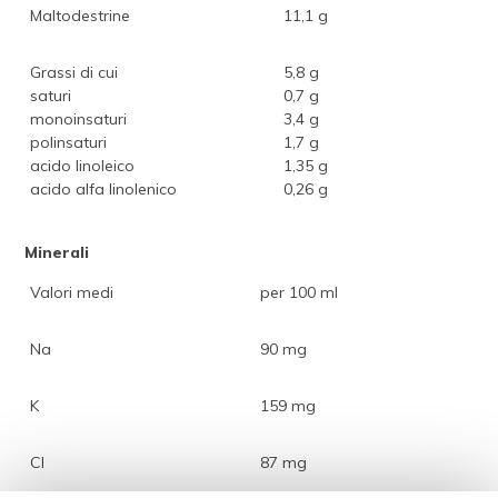
Maltodestrine
11,1 g
Grassi di cui
5,8 g
saturi
0,7 g
monoinsaturi
3,4 g
polinsaturi
1,7 g
acido linoleico
1,35 g
acido alfa linolenico
0,26 g
Minerali
Valori medi
per 100 ml
Na
90 mg
K
159 mg
Cl
87 mg