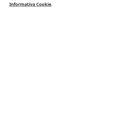
.
Informativa Cookie
F
0,15 g
Mo
15 mcg
Se
8,6 mcg
Cr
10 mcg
I
20 mcg
Vitamine
Valori medi
per 100 ml
Vitamina A
123 mcg
Carotenoidi
0,30 mg