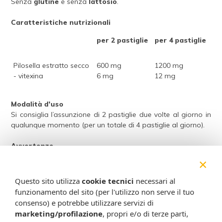
Senza
glutine
e senza
lattosio
.
Caratteristiche nutrizionali
per 2 pastiglie
per 4 pastiglie
Pilosella estratto secco
600 mg
1200 mg
- vitexina
6 mg
12 mg
Modalità d'uso
Si consiglia l’assunzione di 2 pastiglie due volte al giorno in
qualunque momento (per un totale di 4 pastiglie al giorno).
Avvertenze
Gli integratori non vanno intesi come sostituti di una dieta
×
variata ed equilibrata e devono essere utilizzati nell’ambito
di uno stile di vita sano. Non superare la dose giornaliera
Questo sito utilizza
cookie tecnici
necessari al
raccomandata. Il prodotto deve essere tenuto fuori dalla
funzionamento del sito (per l'utilizzo non serve il tuo
portata dei bambini al di sotto dei tre anni di età.
consenso) e potrebbe utilizzare servizi di
marketing/profilazione
, propri e/o di terze parti,
Formato