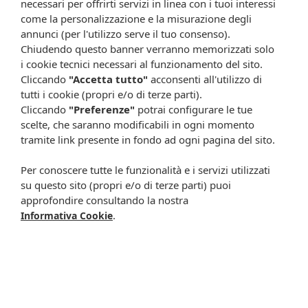
necessari per offrirti servizi in linea con i tuoi interessi
60 pastiglie.
come la personalizzazione e la misurazione degli
annunci (per l'utilizzo serve il tuo consenso).
Cod.
SERIPILOSELME
Chiudendo questo banner verranno memorizzati solo
i cookie tecnici necessari al funzionamento del sito.
Attenzione:
Cliccando
"Accetta tutto"
acconsenti all'utilizzo di
Ogni scheda che troverai sul nostro sito è da considerarsi a scopo
tutti i cookie (propri e/o di terze parti).
informativo, utile alla guida dell’acquisto del prodotto. Non
Cliccando
"Preferenze"
potrai configurare le tue
sostituisce né il foglietto illustrativo (o la descrizione riportata sulla
scelte, che saranno modificabili in ogni momento
confezione stessa), né il consiglio del medico, specialmente in caso
tramite link presente in fondo ad ogni pagina del sito.
di possibili allergie o patologie. Vista la difficoltà nell’adeguarsi alle
continue modifiche effettuate dalle varie aziende produttrici come
Per conoscere tutte le funzionalità e i servizi utilizzati
cambio del packaging (colori, dimensioni, contenuto, informazioni) e
su questo sito (propri e/o di terze parti) puoi
i possibili cambiamenti come cambio degli ingredienti e valori
approfondire consultando la nostra
percentuali, Farmacia Cavalieri Shop dichiara di non assumere
.
Informativa Cookie
alcuna responsabilità in caso di schede prodotto ed immagini non
aggiornate in tempo reale e presenza di errori o omissioni. Inoltre
non si assumono responsabilità in caso di qualsiasi problema
causato dall’accesso delle informazioni riportate sul sito
shop.farmaciacavalieri.it.