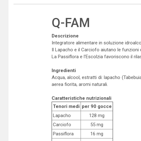
Q-FAM
Descrizione
Integratore alimentare in soluzione idroalcol
Il Lapacho e il Carciofo aiutano le funzioni
La Passiflora e l'Escolzia favoriscono il ri
Ingredienti
Acqua, alcool, estratti di: lapacho (Tabebu
aerea fiorita, aromi naturali.
Caratteristiche nutrizionali
Tenori medi
per 90 gocce
Lapacho
128 mg
Carciofo
55 mg
Passiflora
16 mg