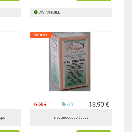
DISPONIBILE
PROMO
18,90 €
19,50 €
-3%
cps
Eleuterococco 60cps