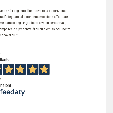
ce né il foglietto illustrativo (o la descrizione
à nell’adeguarsi alle continue modifiche effettuate
e cambio degli ingredienti e valori percentuali,
po reale e presenza di errori o omissioni. Inoltre
acavalieri.it.
5
llente
7
nsioni