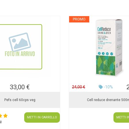
PROMO
33,00 €
24,00 €
-10%
Pefs cell 60cps veg
Cell reduce drenante 500
METTI IN CARRELLO
METTI I
I