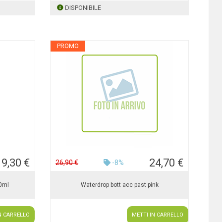
DISPONIBILE
PROMO
19,30 €
24,70 €
26,90 €
-8%
00ml
Waterdrop bott acc past pink
N CARRELLO
METTI IN CARRELLO