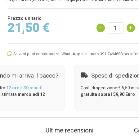
Regolamento (UE) 2023/988: clicca qui per vedere le informazioni relative al
Prezzo unitario
21,50 €
Se vuoi puoi contattarci su WhatsApp al numero 391 7464688 per info
ndo mi arriva il pacco?
Spese di spedizio
tro
12 ore e 30 minuti
Costi di spedizione € 6,50 in tut
 stimata
mercoledì 12
gratuita sopra i 59,90 Euro
Ultime recensioni
C