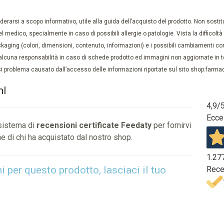
rarsi a scopo informativo, utile alla guida dell’acquisto del prodotto. Non sostituis
el medico, specialmente in caso di possibili allergie o patologie. Vista la difficolt
kaging (colori, dimensioni, contenuto, informazioni) e i possibili cambiamenti com
lcuna responsabilità in caso di schede prodotto ed immagini non aggiornate in tem
 problema causato dall’accesso delle informazioni riportate sul sito shop.farmaci
ml
4,9
/
Ecce
 sistema di
recensioni certificate Feedaty
per fornirvi
e di chi ha acquistato dal nostro shop.
1.27
per questo prodotto, lasciaci il tuo
Rece