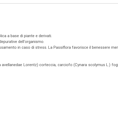
ica a base di piante e derivati.
 depurative dell'organismo.
lassamento in caso di stress. La Passiflora favorisce il benessere men
ia avellanedae Lorentz) corteccia, carciofo (Cynara scolymus L.) fogli