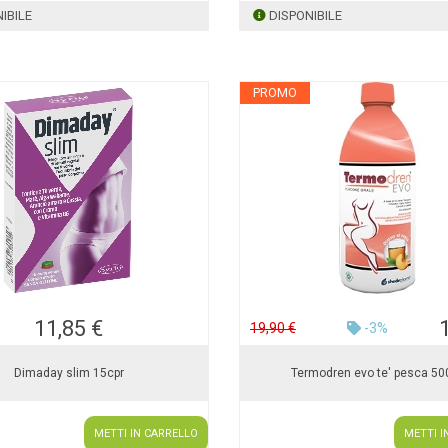
IBILE
DISPONIBILE
PROMO
11,85 €
19,90 €
-3%
Dimaday slim 15cpr
Termodren evo te' pesca 5
METTI IN CARRELLO
METTI I