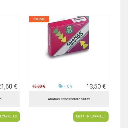
PROMO
21,60 €
13,50 €
15,00 €
-10%
ml
Ananas concentrato 50tav
N CARRELLO
METTI IN CARRELLO