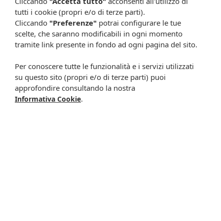
Rimani aggiornato su tutte le promozioni
Cliccando
"Accetta tutto"
acconsenti all'utilizzo di
tutti i cookie (propri e/o di terze parti).
Cliccando
"Preferenze"
potrai configurare le tue
scelte, che saranno modificabili in ogni momento
tramite link presente in fondo ad ogni pagina del sito.
Per conoscere tutte le funzionalità e i servizi utilizzati
su questo sito (propri e/o di terze parti) puoi
approfondire consultando la nostra
.
Informativa Cookie
Resta in contatto:
(informativa sulla privacy)
Presta il consenso al trattamento dei propri dati da
parte di Farmacia Cavalieri per finalità di invio,
attraverso e-mail, SMS, MMS, fax ed altri mezzi
automatizzati o tradizionali (come telefonate con
operatore), di materiale pubblicitario, promozionale, di
comunicazione commerciale, di compimento di ricerche
di mercato e di vendita diretta in relazione a prodotti o
servizi di Farmacia Cavalieri.
Presta il consenso per attività di profilazione al fine di