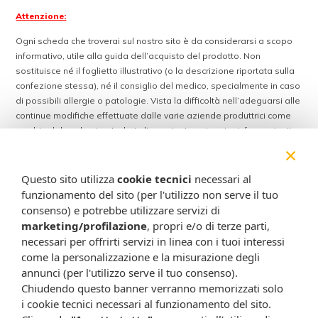
Attenzione:
Ogni scheda che troverai sul nostro sito è da considerarsi a scopo
informativo, utile alla guida dell’acquisto del prodotto. Non
sostituisce né il foglietto illustrativo (o la descrizione riportata sulla
confezione stessa), né il consiglio del medico, specialmente in caso
di possibili allergie o patologie. Vista la difficoltà nell’adeguarsi alle
continue modifiche effettuate dalle varie aziende produttrici come
cambio del packaging (colori, dimensioni, contenuto, informazioni) e
i possibili cambiamenti come cambio degli ingredienti e valori
×
percentuali, Farmacia Cavalieri Shop dichiara di non assumere
alcuna responsabilità in caso di schede prodotto ed immagini non
Questo sito utilizza
cookie tecnici
necessari al
aggiornate in tempo reale e presenza di errori o omissioni. Inoltre
funzionamento del sito (per l'utilizzo non serve il tuo
non si assumono responsabilità in caso di qualsiasi problema
consenso) e potrebbe utilizzare servizi di
causato dall’accesso delle informazioni riportate sul sito
marketing/profilazione
, propri e/o di terze parti,
shop.farmaciacavalieri.it.
necessari per offrirti servizi in linea con i tuoi interessi
come la personalizzazione e la misurazione degli
annunci (per l'utilizzo serve il tuo consenso).
Chiudendo questo banner verranno memorizzati solo
ISCRIVITI ALLA NEWSLETTER
i cookie tecnici necessari al funzionamento del sito.