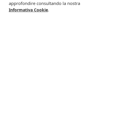
approfondire consultando la nostra
.
Informativa Cookie
-13%
-12%
Tepe scovolino giallo
Tepe scovolino rosa
0,7 6pz
0,4mm 6pz
6,90 €
5,97 €
6,90 €
6,04 €
Metti nel carrello
Metti nel carrello
-5%
-14%