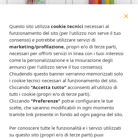
×
Tepe angle scovolini
Tepe scovolini misti
misti 6pz
ra/ve 6pz
7,80 €
6,90 €
6,78 €
Questo sito utilizza
cookie tecnici
necessari al
funzionamento del sito (per l'utilizzo non serve il tuo
Metti nel carrello
Metti nel carrello
consenso) e potrebbe utilizzare servizi di
marketing/profilazione
, propri e/o di terze parti,
necessari per offrirti servizi in linea con i tuoi interessi
come la personalizzazione e la misurazione degli
annunci (per l'utilizzo serve il tuo consenso).
Chiudendo questo banner verranno memorizzati solo
i cookie tecnici necessari al funzionamento del sito.
Cliccando
"Accetta tutto"
acconsenti all'utilizzo di
tutti i cookie (propri e/o di terze parti).
Cliccando
"Preferenze"
potrai configurare le tue
scelte, che saranno modificabili in ogni momento
Tepe scovolino ara
Tepe scovolino blu
tramite link presente in fondo ad ogni pagina del sito.
0,45mm 6pz
0,60mm 6pz
6,90 €
6,90 €
Per conoscere tutte le funzionalità e i servizi utilizzati
Metti nel carrello
Metti nel carrello
su questo sito (propri e/o di terze parti) puoi