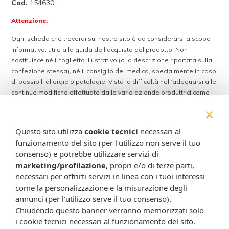
Cod.
154630
Attenzione:
Ogni scheda che troverai sul nostro sito è da considerarsi a scopo
informativo, utile alla guida dell’acquisto del prodotto. Non
sostituisce né il foglietto illustrativo (o la descrizione riportata sulla
confezione stessa), né il consiglio del medico, specialmente in caso
di possibili allergie o patologie. Vista la difficoltà nell’adeguarsi alle
continue modifiche effettuate dalle varie aziende produttrici come
cambio del packaging (colori, dimensioni, contenuto, informazioni) e
×
i possibili cambiamenti come cambio degli ingredienti e valori
percentuali, Farmacia Cavalieri Shop dichiara di non assumere
Questo sito utilizza
cookie tecnici
necessari al
alcuna responsabilità in caso di schede prodotto ed immagini non
funzionamento del sito (per l'utilizzo non serve il tuo
aggiornate in tempo reale e presenza di errori o omissioni. Inoltre
consenso) e potrebbe utilizzare servizi di
non si assumono responsabilità in caso di qualsiasi problema
marketing/profilazione
, propri e/o di terze parti,
causato dall’accesso delle informazioni riportate sul sito
necessari per offrirti servizi in linea con i tuoi interessi
shop.farmaciacavalieri.it.
come la personalizzazione e la misurazione degli
annunci (per l'utilizzo serve il tuo consenso).
Chiudendo questo banner verranno memorizzati solo
ISCRIVITI ALLA NEWSLETTER
i cookie tecnici necessari al funzionamento del sito.