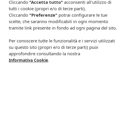
Cliccando
"Accetta tutto"
acconsenti all'utilizzo di
Rimani aggiornato su tutte le promozioni
tutti i cookie (propri e/o di terze parti).
Cliccando
"Preferenze"
potrai configurare le tue
scelte, che saranno modificabili in ogni momento
tramite link presente in fondo ad ogni pagina del sito.
Per conoscere tutte le funzionalità e i servizi utilizzati
su questo sito (propri e/o di terze parti) puoi
approfondire consultando la nostra
.
Informativa Cookie
Resta in contatto:
(informativa sulla privacy)
Presta il consenso al trattamento dei propri dati da
parte di Farmacia Cavalieri per finalità di invio,
attraverso e-mail, SMS, MMS, fax ed altri mezzi
automatizzati o tradizionali (come telefonate con
operatore), di materiale pubblicitario, promozionale, di
comunicazione commerciale, di compimento di ricerche
di mercato e di vendita diretta in relazione a prodotti o
servizi di Farmacia Cavalieri.