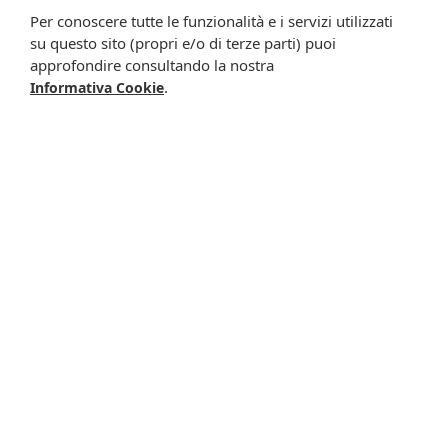
Per conoscere tutte le funzionalità e i servizi utilizzati
Presta il consenso per attività di profilazione al fine di
su questo sito (propri e/o di terze parti) puoi
migliorare l'offerta di prodotti e servizi e per le finalità
approfondire consultando la nostra
meglio specificate nell’informativa.
.
Informativa Cookie
Iscrivimi
Potrebbero interessarti anche
-20%
-5%