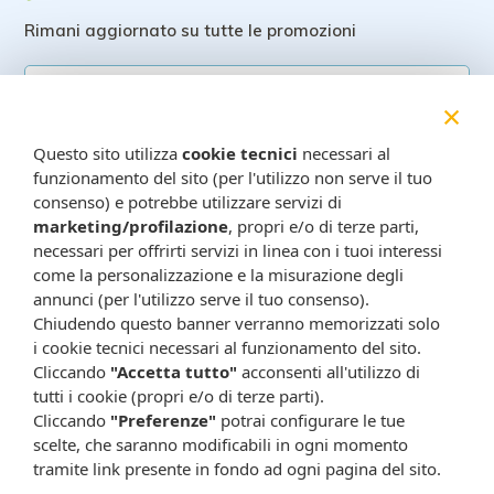
Rimani aggiornato su tutte le promozioni
×
Questo sito utilizza
cookie tecnici
necessari al
funzionamento del sito (per l'utilizzo non serve il tuo
consenso) e potrebbe utilizzare servizi di
marketing/profilazione
, propri e/o di terze parti,
necessari per offrirti servizi in linea con i tuoi interessi
Resta in contatto:
(informativa sulla privacy)
come la personalizzazione e la misurazione degli
annunci (per l'utilizzo serve il tuo consenso).
Presta il consenso al trattamento dei propri dati da
Chiudendo questo banner verranno memorizzati solo
parte di Farmacia Cavalieri per finalità di invio,
i cookie tecnici necessari al funzionamento del sito.
attraverso e-mail, SMS, MMS, fax ed altri mezzi
Cliccando
"Accetta tutto"
acconsenti all'utilizzo di
automatizzati o tradizionali (come telefonate con
tutti i cookie (propri e/o di terze parti).
operatore), di materiale pubblicitario, promozionale, di
Cliccando
"Preferenze"
potrai configurare le tue
comunicazione commerciale, di compimento di ricerche
scelte, che saranno modificabili in ogni momento
di mercato e di vendita diretta in relazione a prodotti o
tramite link presente in fondo ad ogni pagina del sito.
servizi di Farmacia Cavalieri.