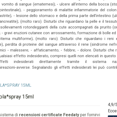
- vomito di sangue (ematemesi); - ulcere all'interno della bocca (sto
intestinale); - peggioramento di malattie infiammatorie del colon e
rite); - lesione dello stomaco e della prima parte dell'intestino (
ncreatite); (molto raro). Disturbi che riguardano la pelle e il tessu
n sollevamenti rotondeggianti della cute accompagnati da prurito (o
; - gravi eruzioni cutanee con arrossamento, formazione di bolle e
itema multiforme); (molto raro). Disturbi che riguardano i reni e l
le), perdita di proteine del sangue attraverso il rene (sindrome nefro
temici - malessere; - affaticamento; - febbre; - dolore. Disturbi che
ualsiasi effetto indesiderato, compresi quelli non elencati in questo 
tti indesiderati direttamente tramite il sistema nazio
ireazioni-avverse. Segnalando gli effetti indesiderati lei può contr
 GOLA*SPRAY 15ML
gola*spray 15ml
4,9
/
Ecce
 sistema di
recensioni certificate Feedaty
per fornirvi