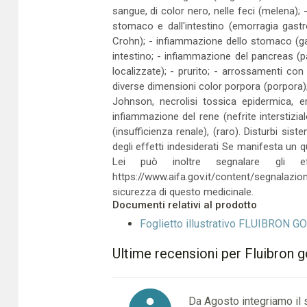
sangue, di color nero, nelle feci (melena); 
stomaco e dall'intestino (emorragia gastro
Crohn); - infiammazione dello stomaco (gast
intestino; - infiammazione del pancreas (pa
localizzate); - prurito; - arrossamenti co
diverse dimensioni color porpora (porpora)
Johnson, necrolisi tossica epidermica, er
infiammazione del rene (nefrite interstizia
(insufficienza renale), (raro). Disturbi sis
degli effetti indesiderati Se manifesta un q
Lei può inoltre segnalare gli effe
https://www.aifa.gov.it/content/segnalazion
sicurezza di questo medicinale.
Documenti relativi al prodotto
Foglietto illustrativo FLUIBRON
Ultime recensioni per Fluibron 
Da Agosto integriamo il