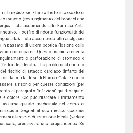
mi il medico se: - ha sofferto in passato di
oncospasmo (restringimento dei bronchi che
llergie; - sta assumendo altri Farmaci Anti-
ettivo; - soffre di ridotta funzionalità dei
angue alta); - sta assumendo altri analgesici
 in passato di ulcera peptica (lesione dello
ossono ricomparire. Questo rischio aumenta
 sanguinamenti o perforazione di stomaco e
ffetti indesiderati); - ha problemi al cuore o
l rischio di attacco cardiaco (infarto del
on ecceda con la dose di Flomax Gola e non lo
 essere a rischio per queste condizioni (per
ento al paragrafo "Infezioni" qui di seguito.
e dolore. Ciò può ritardare il trattamento
Se assume questo medicinale nel corso di
armacista. Segnali al suo medico qualsiasi
eni allergici o di irritazione locale (vedere
necessario, prescriverà una terapia idonea. Se