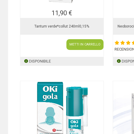
11,90 €
Tantum verde*collut 240ml0,15%
Neoboroci
METTI IN CARRELLO
RECENSION
DISPONIBILE
DISPON