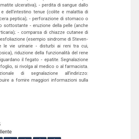
matite ulcerativa); - perdita di sangue dallo
 dell'intestino tenue (colite e malattia di
ulcera peptica); - perforazione di stomaco o
to sottostante - eruzione della pelle (anche
rticaria); - comparsa di chiazze cutanee di
d esfoliazione (esempio sindrome di Steven-
e vie urinarie - disturbi ai reni tra cui,
sica), riduzione della funzionalità del rene
 riguardano il fegato - epatite. Segnalazione
foglio, si rivolga al medico o al farmacista.
nale di segnalazione all’indirizzo:
ibuire a fornire maggiori informazioni sulla
5
llente