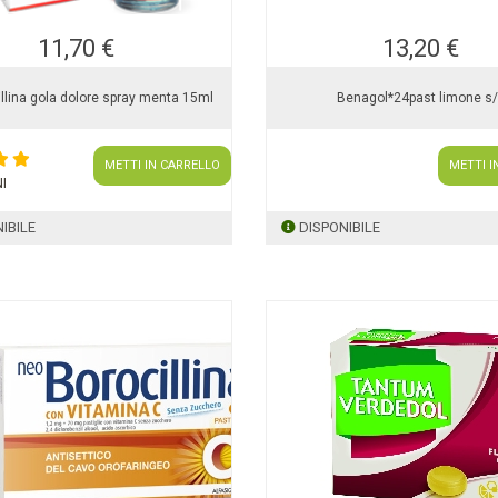
11,70 €
13,20 €
llina gola dolore spray menta 15ml
Benagol*24past limone s
METTI IN CARRELLO
METTI I
I
IBILE
DISPONIBILE