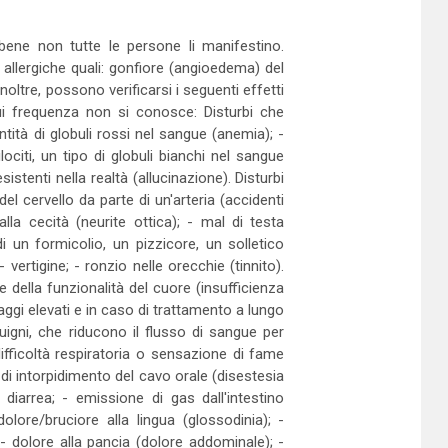
bbene non tutte le persone li manifestino.
llergiche quali: gonfiore (angioedema) del
noltre, possono verificarsi i seguenti effetti
cui frequenza non si conosce: Disturbi che
tità di globuli rossi nel sangue (anemia); -
lociti, un tipo di globuli bianchi nel sangue
stenti nella realtà (allucinazione). Disturbi
l cervello da parte di un'arteria (accidenti
la cecità (neurite ottica); - mal di testa
di un formicolio, un pizzicore, un solletico
 vertigine; - ronzio nelle orecchie (tinnito).
e della funzionalità del cuore (insufficienza
aggi elevati e in caso di trattamento a lungo
igni, che riducono il flusso di sangue per
difficoltà respiratoria o sensazione di fame
di intorpidimento del cavo orale (disestesia
 diarrea; - emissione di gas dall'intestino
dolore/bruciore alla lingua (glossodinia); -
- dolore alla pancia (dolore addominale); -