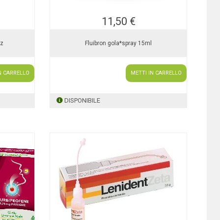
11,50 €
/z
Fluibron gola*spray 15ml
N CARRELLO
METTI IN CARRELLO
DISPONIBILE