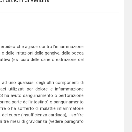
ondizioni di vendita
teroideo che agisce contro l'infiammazione
e delle irritazioni delle gengive, della bocca
attiva (es. cura delle carie o estrazione del
ad uno qualsiasi degli altri componenti di
aci utilizzati per dolore e infiammazione
FANS ha avuto sanguinamento o perforazione
a prima parte dell'intestino) o sanguinamento
ffre o ha sofferto di malattie infiammatorie
à del cuore (insufficienza cardiaca); - soffre
timi tre mesi di gravidanza (vedere paragrafo