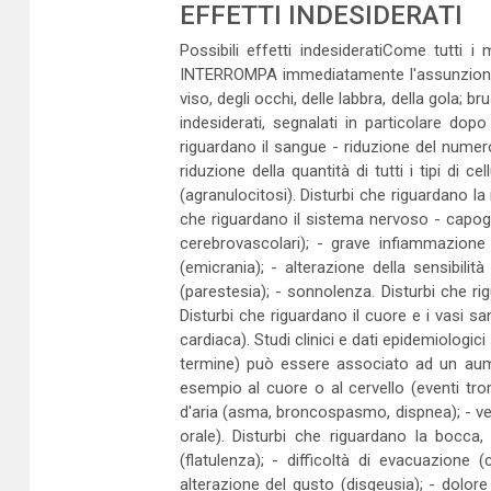
EFFETTI INDESIDERATI
Possibili effetti indesideratiCome tutti 
INTERROMPA immediatamente l'assunzione di
viso, degli occhi, delle labbra, della gola; 
indesiderati, segnalati in particolare do
riguardano il sangue - riduzione del numero
riduzione della quantità di tutti i tipi di 
(agranulocitosi). Disturbi che riguardano la
che riguardano il sistema nervoso - capogir
cerebrovascolari); - grave infiammazione 
(emicrania); - alterazione della sensibilit
(parestesia); - sonnolenza. Disturbi che rigu
Disturbi che riguardano il cuore e i vasi sa
cardiaca). Studi clinici e dati epidemiologi
termine) può essere associato ad un aumen
esempio al cuore o al cervello (eventi trom
d'aria (asma, broncospasmo, dispnea); - ves
orale). Disturbi che riguardano la bocca, 
(flatulenza); - difficoltà di evacuazione (
alterazione del gusto (disgeusia); - dolor