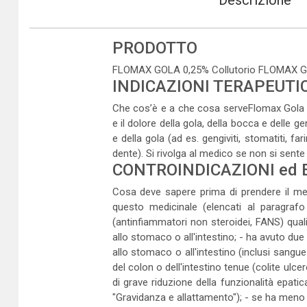
Descrizione
PRODOTTO
FLOMAX GOLA 0,25% Collutorio FLOMAX GO
INDICAZIONI TERAPEUTI
Che cos’è e a che cosa serveFlomax Gola è
e il dolore della gola, della bocca e delle g
e della gola (ad es. gengiviti, stomatiti, f
dente). Si rivolga al medico se non si sent
CONTROINDICAZIONI ed 
Cosa deve sapere prima di prendere il med
questo medicinale (elencati al paragrafo
(antinfiammatori non steroidei, FANS) qua
allo stomaco o all'intestino; - ha avuto due
allo stomaco o all'intestino (inclusi sangu
del colon o dell'intestino tenue (colite ulce
di grave riduzione della funzionalità epatic
"Gravidanza e allattamento"); - se ha meno d