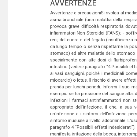
AVVERTENZE
Avvertenze e precauzioniSi rivolga al medic
asma bronchiale (una malattia della respi
provoca grave difficoltà respiratoria dovut
infiammatori Non Steroidei (FANS); - soffre
reni, del cuore o del fegato (insufficienza 
da lungo tempo o senza rispettarne la posol
stomaco) ed altre malattie dello stomaco 
specialmente con alte dosi di flurbiprofe
intestino (vedere paragrafo "4 Possibili effe
ai vasi sanguigni, poiché i medicinali co
miocardio) o ictus. Il rischio di avere effe
prenda per lunghi periodi. Informi il suo m
esempio se ha pressione del sangue alta, dia
Infezioni I farmaci antinfiammatori non s
appropriato dell'infezione, il che, a su
un'infezione e i sintomi dell'infezione p
sintomo inusuale a livello addominale. L'uso
paragrafo 4 "Possibili effetti indesiderati")
manifesta irritazione della bocca, interromp