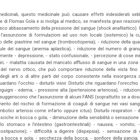
i medicinali, questo medicinale può causare effetti indesiderati se
 Flomax Gola e si rivolga al medico, se manifesta gravi reazioni a
brusco abbassamento della pressione del sangue (shock anafilattico). I
po l'assunzione di formulazioni ad uso non locale (sistemico) la 
 delle piastrine nel sangue (trombocitopenia); - riduzione della quan
cellule del sangue (anemia aplastica); - riduzione del numero di granu
 mente - depressione; - stato confusionale; - percezione di cose inesi
i; - malattia causata del mancato afflusso di sangue in una zona de
del nervo ottico, che può comportare riduzione della vista fino al
à degli arti o di altre parti del corpo consistente nella insorgenza 
ardano l'occhio - disturbi visivi. Disturbi che riguardano l'orecchio -
nguigni - edema; - pressione alta (ipertensione arteriosa); - riduzion
ci suggeriscono che l'assunzione di alcuni FANS (soprattutto se a dos
to del rischio di formazione di coaguli di sangue nei vasi sangu
botici arteriosi come infarto oppure ictus). Disturbi respiratori - 
ciche in bocca o gola; - diminuzione della sensibilità o sensazione 
lo stomaco e l'intestino (gastrointestinali) - nausea; - vomito; -
costipazione); - difficoltà a digerire (dispepsia); - sensazione di 
e a bocca e gola; - secchezza della bocca; - gonfiore della pancia; 