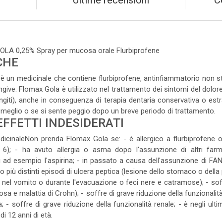
Ultime recensioni
C
LA 0,25% Spray per mucosa orale Flurbiprofene
CHE
 un medicinale che contiene flurbiprofene, antinfiammatorio non s
engive. Flomax Gola è utilizzato nel trattamento dei sintomi del dolore 
aringiti), anche in conseguenza di terapia dentaria conservativa o estr
e meglio o se si sente peggio dopo un breve periodo di trattamento.
EFFETTI INDESIDERATI
icinaleNon prenda Flomax Gola se: - è allergico a flurbiprofene o 
 6); - ha avuto allergia o asma dopo l'assunzione di altri farm
li ad esempio l'aspirina; - in passato a causa dell'assunzione di 
 o più distinti episodi di ulcera peptica (lesione dello stomaco o dell
e nel vomito o durante l'evacuazione o feci nere e catramose); - so
rosa e malattia di Crohn); - soffre di grave riduzione della funzionalit
a; - soffre di grave riduzione della funzionalità renale; - è negli ul
i 12 anni di età.