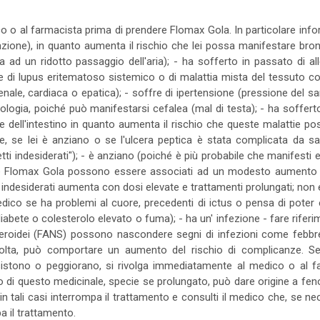
o o al farmacista prima di prendere Flomax Gola. In particolare infor
razione), in quanto aumenta il rischio che lei possa manifestare br
a ad un ridotto passaggio dell'aria); - ha sofferto in passato di a
 di lupus eritematoso sistemico o di malattia mista del tessuto conn
renale, cardiaca o epatica); - soffre di ipertensione (pressione del s
ogia, poiché può manifestarsi cefalea (mal di testa); - ha sofferto
e dell'intestino in quanto aumenta il rischio che queste malattie p
ne, se lei è anziano o se l'ulcera peptica è stata complicata da
tti indesiderati"); - è anziano (poiché è più probabile che manifesti e
me Flomax Gola possono essere associati ad un modesto aumento de
tti indesiderati aumenta con dosi elevate e trattamenti prolungati; n
edico se ha problemi al cuore, precedenti di ictus o pensa di poter
bete o colesterolo elevato o fuma); - ha un' infezione - fare riferim
teroidei (FANS) possono nascondere segni di infezioni come febbre 
a volta, può comportare un aumento del rischio di complicanze. 
ersistono o peggiorano, si rivolga immediatamente al medico o al f
 di questo medicinale, specie se prolungato, può dare origine a fenom
; in tali casi interrompa il trattamento e consulti il medico che, se 
a il trattamento.